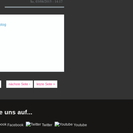
So, 03/08/2015 - 14:17
blog
…
nächste Seite ›
letzte Seite »
e uns auf...
Facebook
Twitter
Youtube