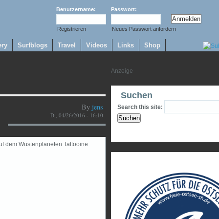
Benutzername:
Passwort:
Registrieren
Neues Passwort anfordern
ery
Surfblogs
Travel
Videos
Links
Shop
Suchen
By
jens
Search this site:
Di, 04/26/2016 - 16:10
uf dem Wüstenplaneten Tattooine