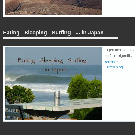
Eating - Sleeping - Surfing - ... in Japan
Eigentlich fliegt 
surfen - eigentlich .
weiter »
Tim's blog