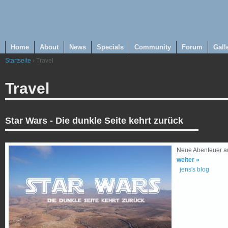
Home
About
News
Specials
Community
Forum
Gall
Startseite
› Travel
Travel
Star Wars - Die dunkle Seite kehrt zurück
Neue Abenteuer a
weiter »
jens's blog