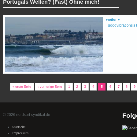
Portugals Wellen? (Fast) Ohne mich!
weiter »
goodvibrations's 
« erste Seite
‹ vorherige Seite
1
2
3
4
5
6
7
8
9
Folg
© 2026 nordsurf-syndikat.de
Startseite
Impressum