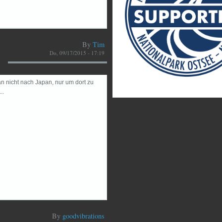
By
Tim
Do, 09/17/2015 - 17:19
man nicht nach Japan, nur um dort zu
..
By
goodvibrations