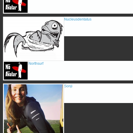
Nucleusdentatus
Northsurf
Sonji