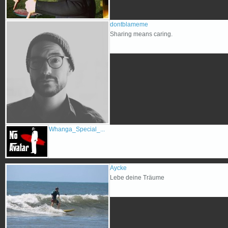
dontblameme
Sharing means caring.
Whanga_Special_...
Aycke
Lebe deine Träume