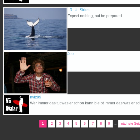
_R_U_Sirius
Expect nothing, but be prepared
Joe
nylz89
Wer immer das tut was er schon kann,bleibt immer das was er sch
1
2
3
4
5
6
7
8
9
…
nächste Seit