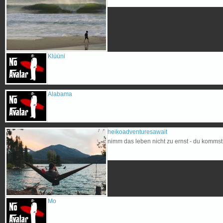
Klüüni
Alabama
heikoadventuresawait
nimm das leben nicht zu ernst - du kommst
Mo