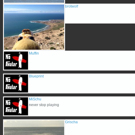
brotwolf
Muffin
Blueprint
MiSchu
never stop playing
Grischa