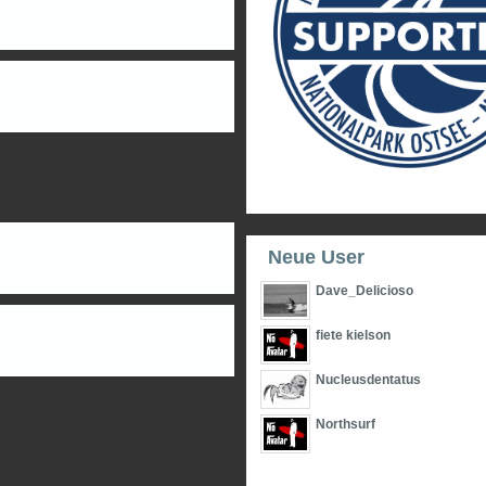
Neue User
Dave_Delicioso
fiete kielson
Nucleusdentatus
Northsurf