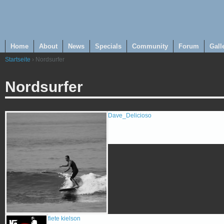
Home
About
News
Specials
Community
Forum
Gall
Startseite
› Nordsurfer
Nordsurfer
Dave_Delicioso
fiete kielson