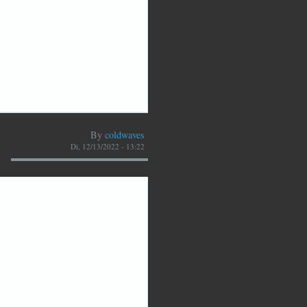
By
coldwaves
Di, 12/13/2022 - 13:22