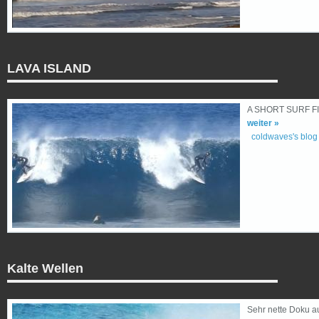
LAVA ISLAND
A SHORT SURF F
weiter »
coldwaves's blog
Kalte Wellen
Sehr nette Doku 