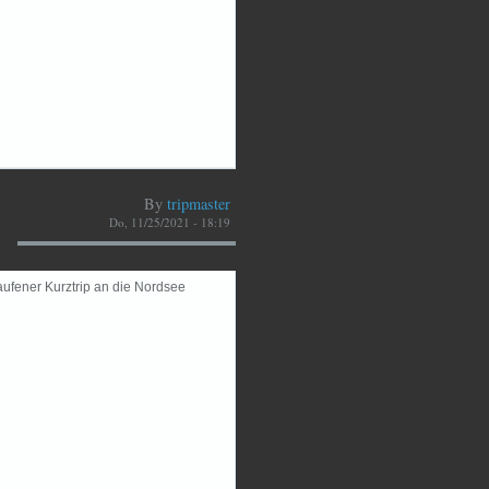
By
tripmaster
Do, 11/25/2021 - 18:19
aufener Kurztrip an die Nordsee