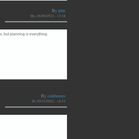
By
jens
Mo, 06/06/2022 - 13:18
s, but planning is everything
By
coldwaves
Di, 05/31/2022 - 16:52