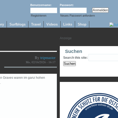
Benutzername:
Passwort:
Registrieren
Neues Passwort anfordern
ery
Surfblogs
Travel
Videos
Links
Shop
Suchen
By
tripmaster
Search this site:
Mo, 02/16/2026 - 16:17
an Graves waren im ganz hohen
.