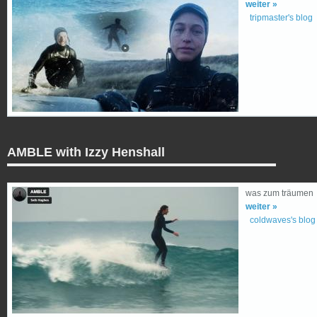
weiter »
tripmaster's blog
AMBLE with Izzy Henshall
was zum träumen
weiter »
coldwaves's blog