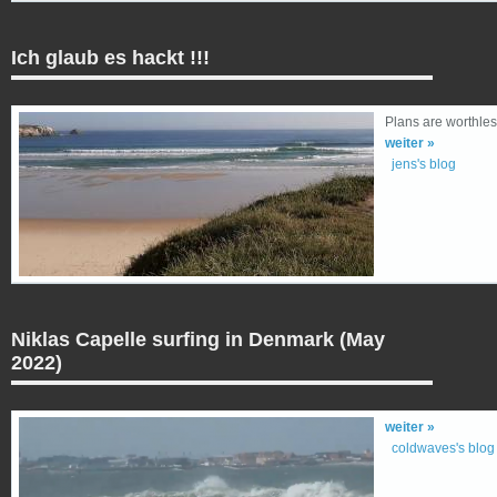
Ich glaub es hackt !!!
Plans are worthles
weiter »
jens's blog
Niklas Capelle surfing in Denmark (May
2022)
weiter »
coldwaves's blog