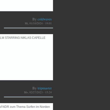
By
coldwaves
Mi, 01/10/2024 - 19:01
ILM STARRING NIKLAS CAPELLE
By
tripmaster
Mo, 02/27/2023 - 15:24
auf NDR zum Thema Surfen im Norden