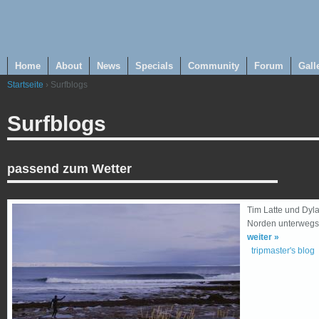
Home
About
News
Specials
Community
Forum
Gall
Startseite
› Surfblogs
Surfblogs
passend zum Wetter
Tim Latte und Dyl
Norden unterwegs
weiter »
tripmaster's blog