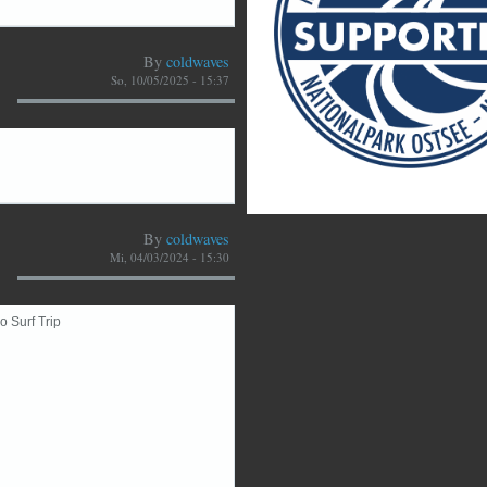
By
coldwaves
So, 10/05/2025 - 15:37
By
coldwaves
Mi, 04/03/2024 - 15:30
o Surf Trip