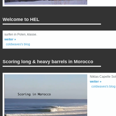
Welcome to HEL
surfen in Polen, klasse.
weiter »
coldwaves's blog
Scoring long & heavy barrels in Morocco
Niklas Capelle Sol
weiter »
coldwaves's blog