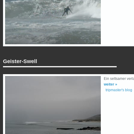
Geister-Swell
Ein seltsamer verl
weiter »
tripmaster's blog