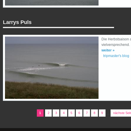
Larrys Puls
Die Herbstsaison
vielversprechend.
weiter »
tripmaster's blog
1
2
3
4
5
6
7
8
9
…
nächste Seit