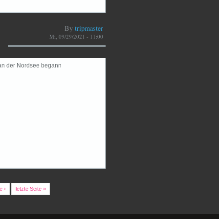
By
tripmaster
Mi, 09/29/2021 - 11:00
 an der Nordsee begann
e ›
letzte Seite »