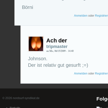
Börni
Anmelden
oder
Registrie
Ach der
tripmaster
on Mo, 06/15/2009 - 14:40
Johnson.
Der ist relativ gut gesurft ;=)
Anmelden
oder
Registrie
Folg
© 2026 nordsurf-syndikat.de
Startseite