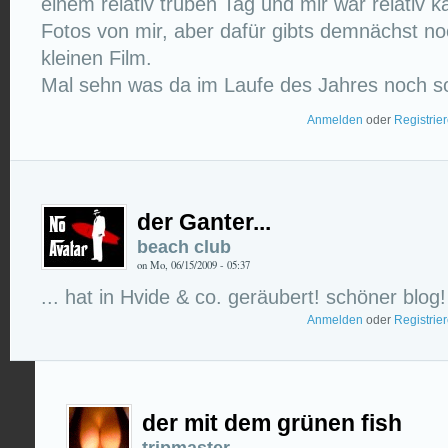
einem relativ trüben Tag und mir war relativ ka
Fotos von mir, aber dafür gibts demnächst noc
kleinen Film.
Mal sehn was da im Laufe des Jahres noch s
Anmelden
oder
Registrie
der Ganter...
beach club
on Mo, 06/15/2009 - 05:37
... hat in Hvide & co. geräubert! schöner blog! a
Anmelden
oder
Registrie
der mit dem grünen fish
tripmaster