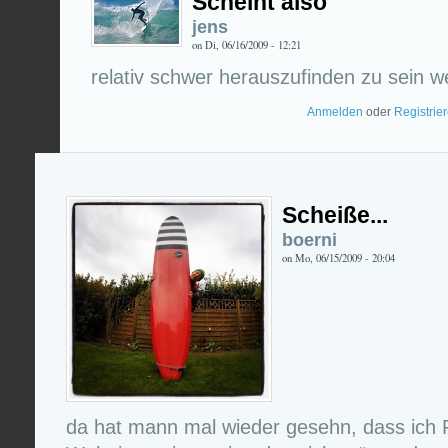
Scheint also
jens
on Di, 06/16/2009 - 12:21
relativ schwer herauszufinden zu sein we
Anmelden
oder
Registrie
Scheiße...
boerni
on Mo, 06/15/2009 - 20:04
da hat mann mal wieder gesehn, dass ich F