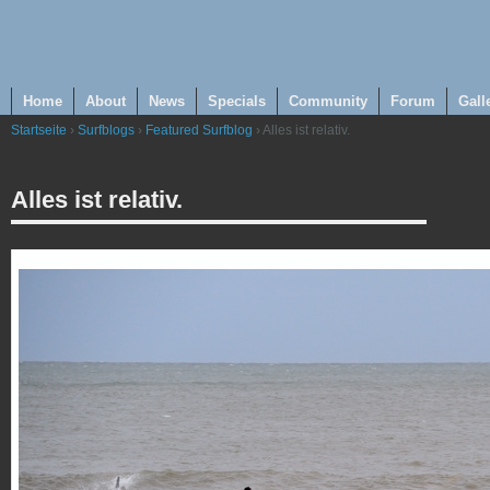
Home
About
News
Specials
Community
Forum
Gall
Startseite
›
Surfblogs
›
Featured Surfblog
› Alles ist relativ.
Alles ist relativ.