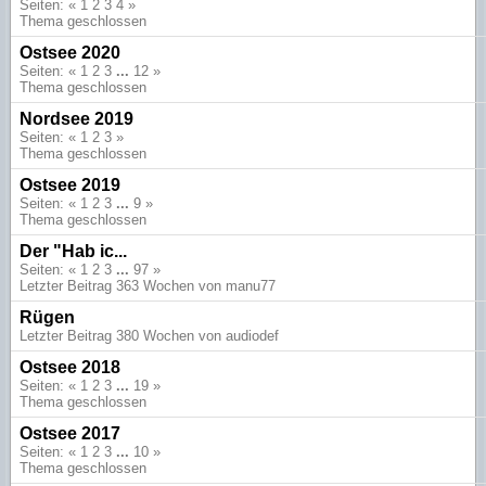
Seiten: «
1
2
3
4
»
Thema geschlossen
Ostsee 2020
Seiten: «
1
2
3
...
12
»
Thema geschlossen
Nordsee 2019
Seiten: «
1
2
3
»
Thema geschlossen
Ostsee 2019
Seiten: «
1
2
3
...
9
»
Thema geschlossen
Der "Hab ic...
Seiten: «
1
2
3
...
97
»
Letzter Beitrag 363 Wochen von manu77
Rügen
Letzter Beitrag 380 Wochen von audiodef
Ostsee 2018
Seiten: «
1
2
3
...
19
»
Thema geschlossen
Ostsee 2017
Seiten: «
1
2
3
...
10
»
Thema geschlossen