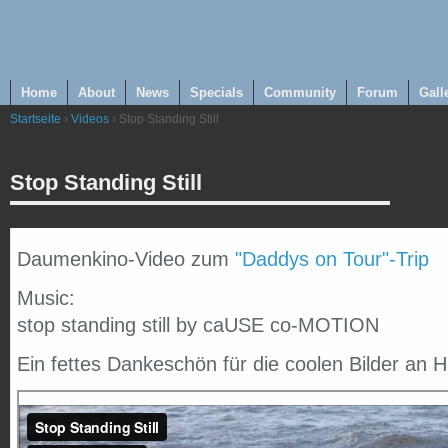
Home
About
News
Specials
Community
Forum
Gall
Startseite
›
Videos
› Stop Standing Still
Stop Standing Still
Daumenkino-Video zum
"Daddys on Tour"-Trip
Music:
stop standing still by caUSE co-MOTION
Ein fettes Dankeschön für die coolen Bilder an 