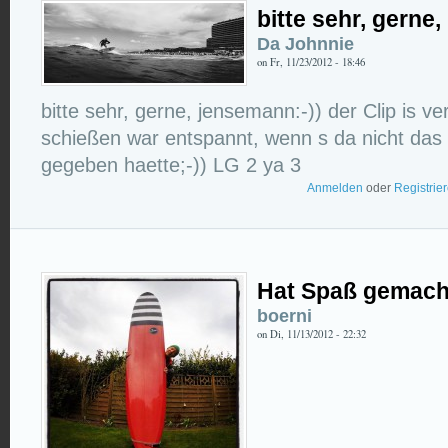
bitte sehr, gerne,
Da Johnnie
on Fr, 11/23/2012 - 18:46
bitte sehr, gerne, jensemann:-)) der Clip is v
schießen war entspannt, wenn s da nicht das
gegeben haette;-)) LG 2 ya 3
Anmelden
oder
Registrie
Hat Spaß gemach
boerni
on Di, 11/13/2012 - 22:32