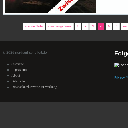
« erste Seite
‹ vorherige Seite
1
2
3
4
5
6
näc
Folg
© 2026 nordsurf-syndikat.de
Startseite
Impressum
About
Privacy 
Datenschutz
Datenschutzhinweise zu Werbung