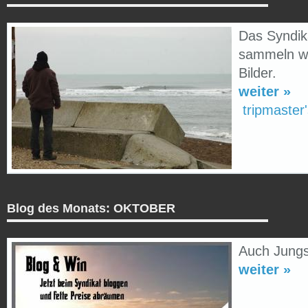
Das Syndika
sammeln wi
Bilder.
weiter »
tripmaster
Blog des Monats: OKTOBER
Auch Jungs
weiter »