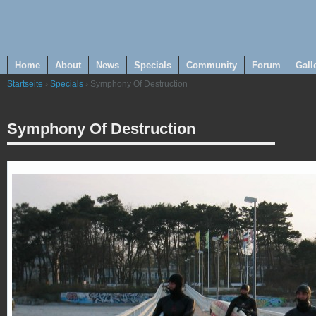
Home
About
News
Specials
Community
Forum
Gall
Startseite
›
Specials
› Symphony Of Destruction
Symphony Of Destruction