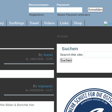
Benutzername:
Passwort:
Registrieren
Neues Passwort anfordern
ery
Surfblogs
Travel
Videos
Links
Shop
Suchen
By
boerni
Search this site:
Fr, 10/01/2010 - 22:55
By
tripmaster
So, 09/26/2010 - 11:52
Alle Bilder & Berichte hier