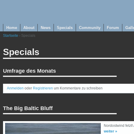
Home
About
News
Specials
Community
Forum
Gall
Startseite
› Specials
Specials
Umfrage des Monats
Anmelden
oder
Registrieren
um Kommentare zu schreiben
The Big Baltic Bluff
Nordostwind fetzt! 
weiter »