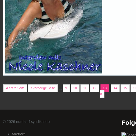
« erste Seite
‹ vorherige Seite
…
9
10
11
12
13
14
15
1
»
Folg
© 2026 nordsurf-syndikat.de
Startseite