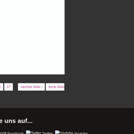
6
17
…
nächste Seite ›
letzte Seite
e uns auf...
Facebook
Twitter
Youtube