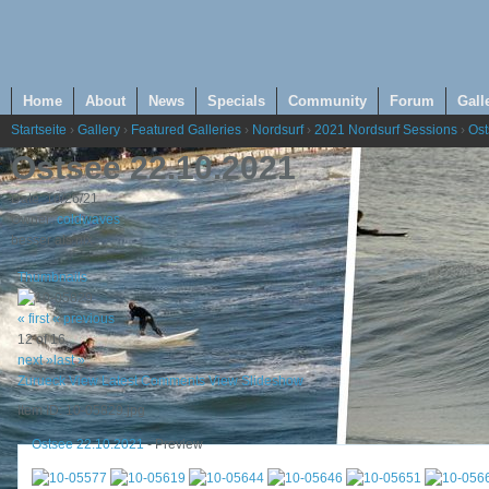
Home
About
News
Specials
Community
Forum
Gall
Startseite
›
Gallery
›
Featured Galleries
›
Nordsurf
›
2021 Nordsurf Sessions
›
Ost
Ostsee 22.10.2021
Date: 10/26/21
Owner:
coldwaves
besser als nix
Thumbnails
« first
« previous
12 of 16
next »
last »
Zurueck
View Latest Comments
View Slideshow
Item ID: 10-05829.jpg
Ostsee 22.10.2021
- Preview