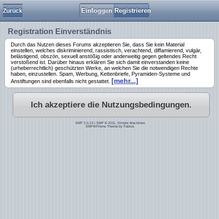
Einloggen
Registrieren
Zurück
Registration Einverständnis
Durch das Nutzen dieses Forums akzeptieren Sie, dass Sie kein Material
einstellen, welches diskriminierend, rassistisch, verachtend, diffamierend, vulgär,
belästigend, obszön, sexuell anstößig oder anderweitig gegen geltendes Recht
verstoßend ist. Darüber hinaus erklären Sie sich damit einverstanden keine
(urheberrechtlich) geschützten Werke, an welchen Sie die notwendigen Rechte
haben, einzustellen. Spam, Werbung, Kettenbriefe, Pyramiden-Systeme und
[mehr...]
Anstiftungen sind ebenfalls nicht gestattet.
Ich akzeptiere die Nutzungsbedingungen.
SMF 2.0.13
|
SMF © 2011
,
Simple Machines
SMF4iPhone Theme by
Fabius