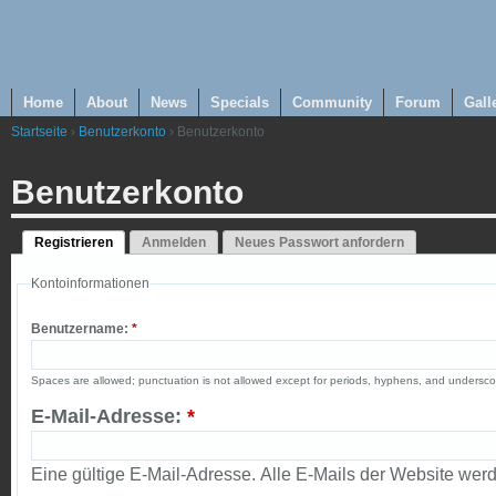
Home
About
News
Specials
Community
Forum
Gall
Startseite
›
Benutzerkonto
› Benutzerkonto
Benutzerkonto
Registrieren
Anmelden
Neues Passwort anfordern
Kontoinformationen
Benutzername:
*
Spaces are allowed; punctuation is not allowed except for periods, hyphens, and undersco
E-Mail-Adresse:
*
Eine gültige E-Mail-Adresse. Alle E-Mails der Website wer