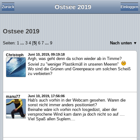
Ostsee 2019
Zurück
Einloggen
Ostsee 2019
Seiten:
1
...
3
4
[
5
]
6
7
...
9
Nach unten ▼
Juni 10, 2019, 09:19:18
Christoph
Argh, was geht denn da schon wieder ab in Timme?
Soviel zu "weniger Plastikmüll in unseren Meeren"
Wo sind die Grünen und Greenpeace um solchen Scheiß
zu verbieten?
Juni 10, 2019, 17:56:06
manu77
Hab's auch vorhin in der Webcam gesehen. Waren die
sonst nicht immer anders positioniert?
Beinahe wäre ich vorhin noch losgedüst, aber der
versprochene Wind kam dann ja doch nicht so auf ....
Viel Spaß allen Suplern....