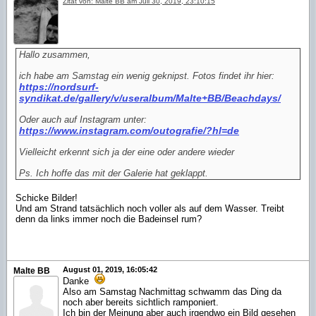
Zitat von: Malte BB am Juli 30, 2019, 23:10:15
Hallo zusammen,
ich habe am Samstag ein wenig geknipst. Fotos findet ihr hier:
https://nordsurf-
syndikat.de/gallery/v/useralbum/Malte+BB/Beachdays/
Oder auch auf Instagram unter:
https://www.instagram.com/outografie/?hl=de
Vielleicht erkennt sich ja der eine oder andere wieder
Ps. Ich hoffe das mit der Galerie hat geklappt.
Schicke Bilder!
Und am Strand tatsächlich noch voller als auf dem Wasser. Treibt
denn da links immer noch die Badeinsel rum?
August 01, 2019, 16:05:42
Malte BB
Danke
Also am Samstag Nachmittag schwamm das Ding da
noch aber bereits sichtlich ramponiert.
Ich bin der Meinung aber auch irgendwo ein Bild gesehen