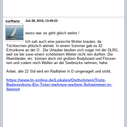
Juli 28, 2019, 13:49:23
surfhans
wieso war, es geht gleich weiter !
Ich sah auch eine panische Mutter kraulen, da
Töchterchen plötzlich abtrieb. In einem Sommer gab es 42
Ertrunkene an der O . Die Urlauber beulten sich sogar mit der DLRG,
weil sie bei sooo einem schööönem Wetter nicht rein durften. Die
Rheinländer, etc. können doch mit großem Bodyboard und Flossen
rein und zudem noch Wellen an der Seebrücke nehmen, haha.
Anbei, alle 22 Std wird ein Radfahrer in D umgenagelt und stirbt,
https://www.ln-online.de/Lokales/Ostholstein/Trotz-
Badeverbots-Ein-Toter-mehrere-weitere-Schwimmer-in-
Seenot