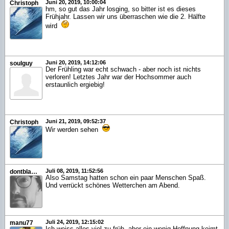
Juni 20, 2019, 10:00:04
Christoph
hm, so gut das Jahr losging, so bitter ist es dieses
Frühjahr. Lassen wir uns überraschen wie die 2. Hälfte
wird
Juni 20, 2019, 14:12:06
soulguy
Der Frühling war echt schwach - aber noch ist nichts
verloren! Letztes Jahr war der Hochsommer auch
erstaunlich ergiebig!
Juni 21, 2019, 09:52:37
Christoph
Wir werden sehen
Juli 08, 2019, 11:52:56
dontblameme
Also Samstag hatten schon ein paar Menschen Spaß.
Und verrückt schönes Wetterchen am Abend.
Juli 24, 2019, 12:15:02
manu77
Ich weiss alles viel zu früh, aber ein wenig Hoffnung keimt