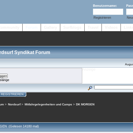
Benutzername:
Pas
Registrieren
Neu
Community
Forum
Gallery
Surfblogs
Travel
Videos
Link
ordsurf Syndikat Forum
Augus
slänge
REGISTRIEREN
rum
>
Nordsurf
>
Mitfahrgelegenheiten und Camps
>
DK MORGEN
EN (Gelesen 14180 mal)