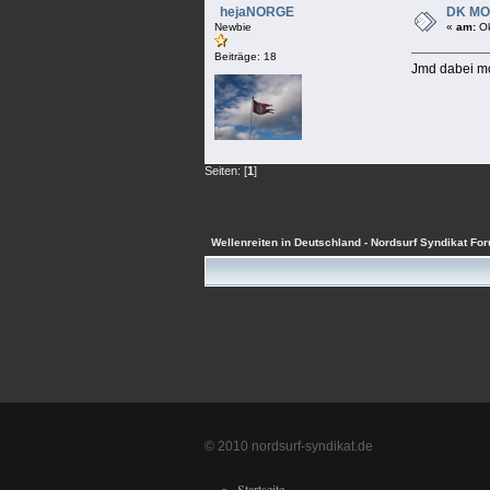
hejaNORGE
DK M
Newbie
«
am:
Ok
Beiträge: 18
Jmd dabei m
Seiten: [
1
]
Wellenreiten in Deutschland - Nordsurf Syndikat Fo
© 2010 nordsurf-syndikat.de
Startseite