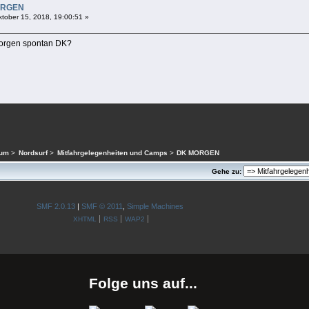
ORGEN
tober 15, 2018, 19:00:51 »
orgen spontan DK?
rum
>
Nordsurf
>
Mitfahrgelegenheiten und Camps
>
DK MORGEN
Gehe zu:
SMF 2.0.13
|
SMF © 2011
,
Simple Machines
XHTML
RSS
WAP2
Folge uns auf...