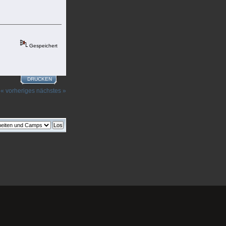
Gespeichert
DRUCKEN
« vorheriges
nächstes »