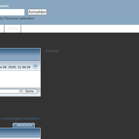
swort:
es Passwort anfordern
s
Shop
t 08, 2026, 11:36:28
« vorheriges
nächstes »
DRUCKEN