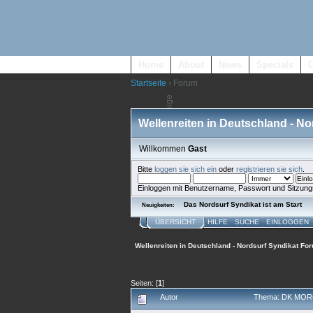
Home
About
News
Specials
Startseite
› Forum
Wellenreiten in Deutschland - N
Willkommen
Gast
Bitte
loggen sie sich ein
oder
registrieren sie sich
.
Einloggen mit Benutzername, Passwort und Sitzung
Das Nordsurf Syndikat ist am Start
Neuigkeiten:
ÜBERSICHT
HILFE
SUCHE
EINLOGGEN
Wellenreiten in Deutschland - Nordsurf Syndikat Fo
Seiten: [
1
]
Autor
Thema: DK MORG