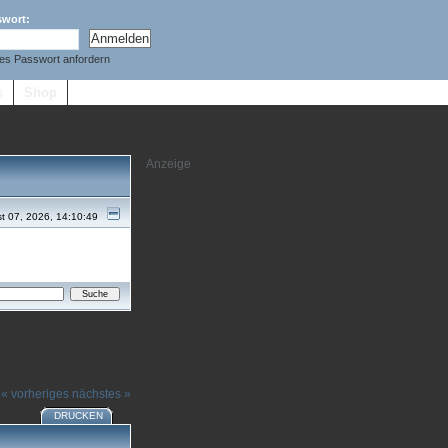
swort:
es Passwort anfordern
s
Shop
t 07, 2026, 14:10:49
« vorheriges
nächstes »
DRUCKEN