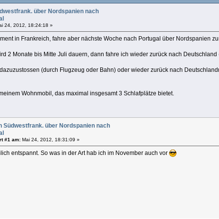
dwestfrank. über Nordspanien nach
al
i 24, 2012, 18:24:18 »
oment in Frankreich, fahre aber nächste Woche nach Portugal über Nordspanien z
rd 2 Monate bis Mitte Juli dauern, dann fahre ich wieder zurück nach Deutschland
 dazuzustossen (durch Flugzeug oder Bahn) oder wieder zurück nach Deutschlandmi
t meinem Wohnmobil, das maximal insgesamt 3 Schlafplätze bietet.
n Südwestfrank. über Nordspanien nach
al
rt #1 am:
Mai 24, 2012, 18:31:09 »
mlich entspannt. So was in der Art hab ich im November auch vor