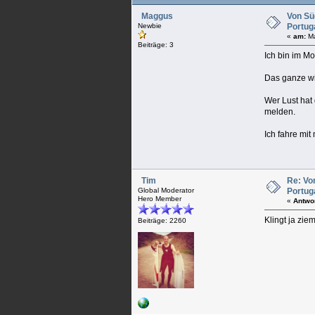
Maggus
Von Sü
Newbie
Portug
«
am:
Ma
Beiträge: 3
Ich bin im M
Das ganze wi
Wer Lust hat
melden.
Ich fahre mi
Tim
Re: Vo
Global Moderator
Portug
Hero Member
«
Antwo
Klingt ja zie
Beiträge: 2260