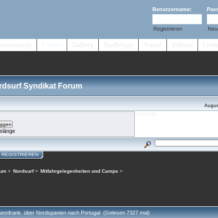
Benutzername:
Pas
Registrieren
Neu
Community
Forum
Gallery
Surfblogs
Travel
Videos
Link
ordsurf Syndikat Forum
Augus
slänge
REGISTRIEREN
rum
>
Nordsurf
>
Mitfahrgelegenheiten und Camps
>
estfrank. über Nordspanien nach Portugal (Gelesen 7327 mal)