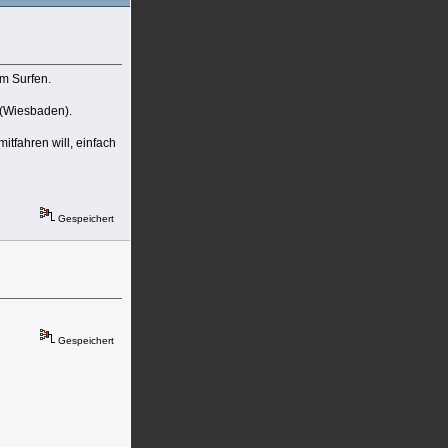
um Surfen.
 (Wiesbaden).
tfahren will, einfach
Gespeichert
Gespeichert