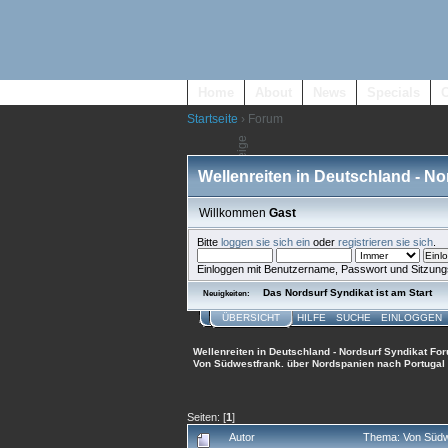
Home
About
News
Specials
Startseite
› Forum
Wellenreiten in Deutschland - N
Willkommen
Gast
Bitte
loggen sie sich ein
oder
registrieren sie sich
.
Einloggen mit Benutzername, Passwort und Sitzung
Das Nordsurf Syndikat ist am Start
Neuigkeiten:
ÜBERSICHT
HILFE
SUCHE
EINLOGGEN
Wellenreiten in Deutschland - Nordsurf Syndikat Fo
Von Südwestfrank. über Nordspanien nach Portugal
Seiten: [
1
]
Autor
Thema: Von Südw