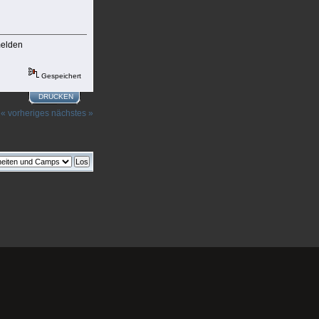
melden
Gespeichert
DRUCKEN
« vorheriges
nächstes »