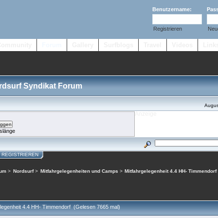
Benutzername:
Pas
Registrieren
Neu
Community
Forum
Gallery
Surfblogs
Travel
Videos
Link
ordsurf Syndikat Forum
Augus
slänge
REGISTRIEREN
rum
>
Nordsurf
>
Mitfahrgelegenheiten und Camps
>
Mitfahrgelegenheit 4.4 HH- Timmendorf
legenheit 4.4 HH- Timmendorf (Gelesen 7665 mal)