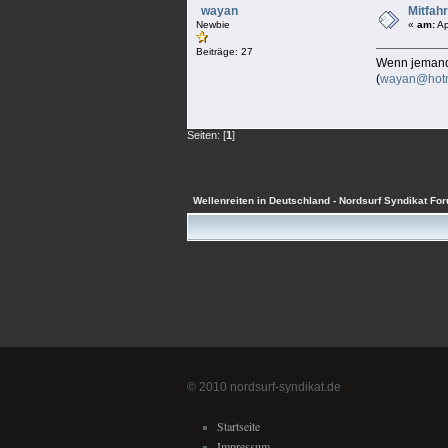
wayan
Mitfah
Newbie
«
am:
Ap
Beiträge: 27
Wenn jemand 
(
wayan@hotm
Seiten: [
1
]
Wellenreiten in Deutschland - Nordsurf Syndikat Fo
© 2010 nordsurf-syndikat.de
Startseite
Impressum