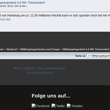
rgelegenheit 4.4 HH- Timmendorf
ril 04, 2012, 00:13:38 »
von Hamburg um ca. 11:30 mitfahren möchte kann er sich spontan noch bei mir 
ail.de
)
rum
>
Nordsurf
>
Mitfahrgelegenheiten und Camps
>
Mitfahrgelegenheit 4.4 HH- Timmendorf
Gehe zu:
SMF 2.0.13
|
SMF © 2011
,
Simple Machines
XHTML
RSS
WAP2
Folge uns auf...
Facebook
Twitter
Youtube