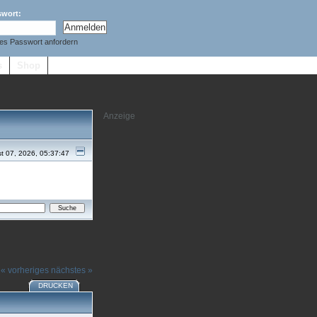
swort:
es Passwort anfordern
s
Shop
t 07, 2026, 05:37:47
« vorheriges
nächstes »
DRUCKEN