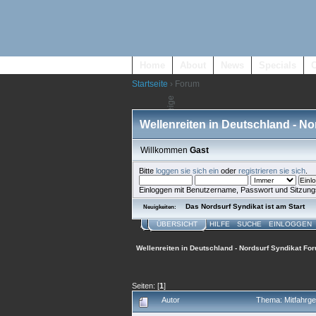
Home
About
News
Specials
Startseite
› Forum
Wellenreiten in Deutschland - N
Willkommen
Gast
Bitte
loggen sie sich ein
oder
registrieren sie sich
.
Einloggen mit Benutzername, Passwort und Sitzung
Das Nordsurf Syndikat ist am Start
Neuigkeiten:
ÜBERSICHT
HILFE
SUCHE
EINLOGGEN
Wellenreiten in Deutschland - Nordsurf Syndikat Fo
Seiten: [
1
]
Autor
Thema: Mitfahrge