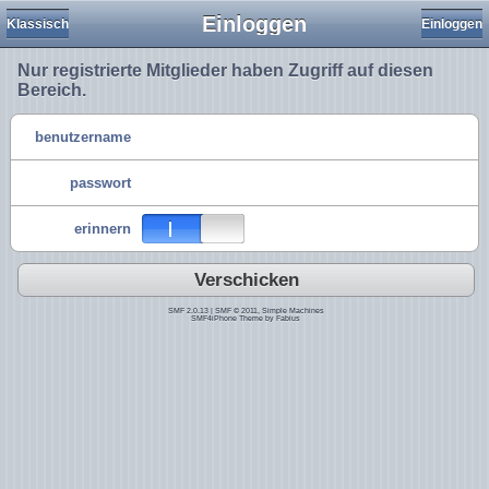
Einloggen
Klassisch
Einloggen
Nur registrierte Mitglieder haben Zugriff auf diesen
Bereich.
benutzername
passwort
erinnern
Verschicken
SMF 2.0.13
|
SMF © 2011
,
Simple Machines
SMF4iPhone Theme by
Fabius