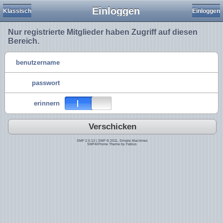
Einloggen
Klassisch
Einloggen
Nur registrierte Mitglieder haben Zugriff auf diesen
Bereich.
benutzername
passwort
erinnern
Verschicken
SMF 2.0.13
|
SMF © 2011
,
Simple Machines
SMF4iPhone Theme by
Fabius