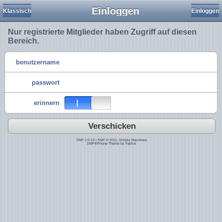
Einloggen
Klassisch
Einloggen
Nur registrierte Mitglieder haben Zugriff auf diesen
Bereich.
benutzername
passwort
erinnern
Verschicken
SMF 2.0.13
|
SMF © 2011
,
Simple Machines
SMF4iPhone Theme by
Fabius