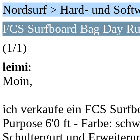
Nordsurf > Hard- und Soft
FCS Surfboard Bag Day Run
(1/1)
leimi
:
Moin,
ich verkaufe ein FCS Surf
Purpose 6'0 ft - Farbe: schw
Schultergurt und Erweiterun