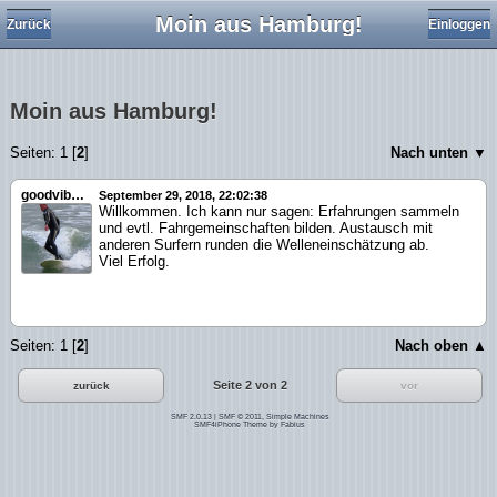
Moin aus Hamburg!
Zurück
Einloggen
Moin aus Hamburg!
Seiten:
1
[
2
]
Nach unten ▼
goodvibrations
September 29, 2018, 22:02:38
Willkommen. Ich kann nur sagen: Erfahrungen sammeln
und evtl. Fahrgemeinschaften bilden. Austausch mit
anderen Surfern runden die Welleneinschätzung ab.
Viel Erfolg.
Seiten:
1
[
2
]
Nach oben ▲
Seite 2 von 2
zurück
vor
SMF 2.0.13
|
SMF © 2011
,
Simple Machines
SMF4iPhone Theme by
Fabius