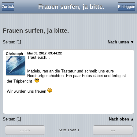
Frauen surfen, ja bitte.
Zurück
Einloggen
Frauen surfen, ja bitte.
Seiten: [
1
]
Nach unten ▼
Mai 03, 2017, 09:44:22
Christoph
Traut euch...
Mädels, ran an die Tastatur und schreib uns eure
Nordsurfgeschichten. Ein paar Fotos dabei und fertig ist
der Tripbericht
Wir würden uns freuen
Seiten: [
1
]
Nach oben ▲
Seite 1 von 1
zurück
vor