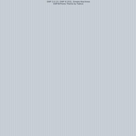
SMF 2.0.13
|
SMF © 2011
,
Simple Machines
SMF4iPhone Theme by
Fabius