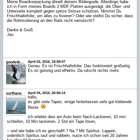
Meine Boardverpackung ähnelt deinem Bilderguide. Allerdings habe
ich in Form meines Boards 2 MDF Platten ausgesägt, die Ober- und
Unterseite komplett gegen spitze Stösse schützen. Nimmst Du
Frischhaltefolie, um alles zu fixieren? Oder wie stellst Du sicher, dass
die Rohrisolierung an den Rails nicht verrutscht?
Danke & Gruß
Jan
April 02, 2016, 19:58:07
goodvibrations
Genau. Es ist Frischhaltefolie. Das funktioniert großartig.
Es ist günstig und effektiv. Da rutscht nichts mehr.
April 04, 2016, 20:06:14
surfhans
hallo,
es gibt viele Tapes, einige hinterlassen sehr gut klebende
Reste
ich erlebte dies am Auto beim Nach-Lackieren, 10 min
schleifen, 10 Min lackieren, 2 Std ein Tape lösen,
-- und wie habe ich es geschafft ? Na ? Mit Spiritus: Lappen,
ordentlich Spiritus rauf und rubbeln, nutze ich schon seit 20 Jahren