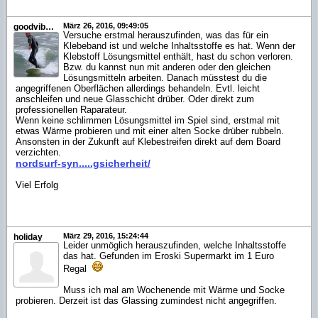
März 26, 2016, 09:49:05
goodvibrations
Versuche erstmal herauszufinden, was das für ein
Klebeband ist und welche Inhaltsstoffe es hat. Wenn der
Klebstoff Lösungsmittel enthält, hast du schon verloren.
Bzw. du kannst nun mit anderen oder den gleichen
Lösungsmitteln arbeiten. Danach müsstest du die
angegriffenen Oberflächen allerdings behandeln. Evtl. leicht
anschleifen und neue Glasschicht drüber. Oder direkt zum
professionellen Raparateur.
Wenn keine schlimmen Lösungsmittel im Spiel sind, erstmal mit
etwas Wärme probieren und mit einer alten Socke drüber rubbeln.
Ansonsten in der Zukunft auf Klebestreifen direkt auf dem Board
verzichten.
nordsurf-syn.....gsicherheit/
Viel Erfolg
März 29, 2016, 15:24:44
holiday
Leider unmöglich herauszufinden, welche Inhaltsstoffe
das hat. Gefunden im Eroski Supermarkt im 1 Euro
Regal
Muss ich mal am Wochenende mit Wärme und Socke
probieren. Derzeit ist das Glassing zumindest nicht angegriffen.