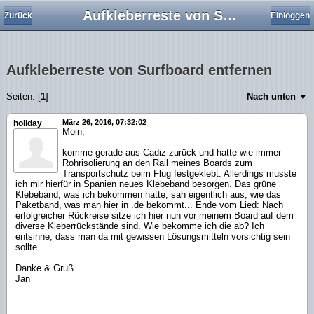
Aufkleberreste von Surfboard entfernen
Zurück
Einloggen
Aufkleberreste von Surfboard entfernen
Seiten: [
1
]
Nach unten ▼
März 26, 2016, 07:32:02
holiday
Moin,
komme gerade aus Cadiz zurück und hatte wie immer
Rohrisolierung an den Rail meines Boards zum
Transportschutz beim Flug festgeklebt. Allerdings musste
ich mir hierfür in Spanien neues Klebeband besorgen. Das grüne
Klebeband, was ich bekommen hatte, sah eigentlich aus, wie das
Paketband, was man hier in .de bekommt... Ende vom Lied: Nach
erfolgreicher Rückreise sitze ich hier nun vor meinem Board auf dem
diverse Kleberrückstände sind. Wie bekomme ich die ab? Ich
entsinne, dass man da mit gewissen Lösungsmitteln vorsichtig sein
sollte...
Danke & Gruß
Jan