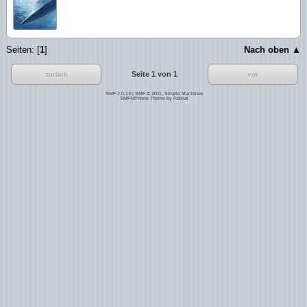
Seiten: [
1
]
Nach oben ▲
Seite 1 von 1
zurück
vor
SMF 2.0.13
|
SMF © 2011
,
Simple Machines
SMF4iPhone Theme by
Fabius