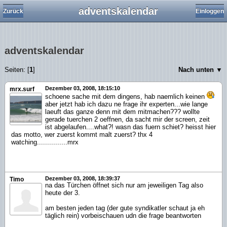
adventskalendar
Zurück
Einloggen
adventskalendar
Seiten: [
1
]
Nach unten ▼
Dezember 03, 2008, 18:15:10
mrx.surf
schoene sache mit dem dingens, hab naemlich keinen
aber jetzt hab ich dazu ne frage ihr experten...wie lange
laeuft das ganze denn mit dem mitmachen??? wollte
gerade tuerchen 2 oeffnen, da sacht mir der screen, zeit
ist abgelaufen....what?! wasn das fuern schiet? heisst hier
das motto, wer zuerst kommt malt zuerst? thx 4
watching...............mrx
Dezember 03, 2008, 18:39:37
Timo
na das Türchen öffnet sich nur am jeweiligen Tag also
heute der 3.
am besten jeden tag (der gute syndikatler schaut ja eh
täglich rein) vorbeischauen udn die frage beantworten