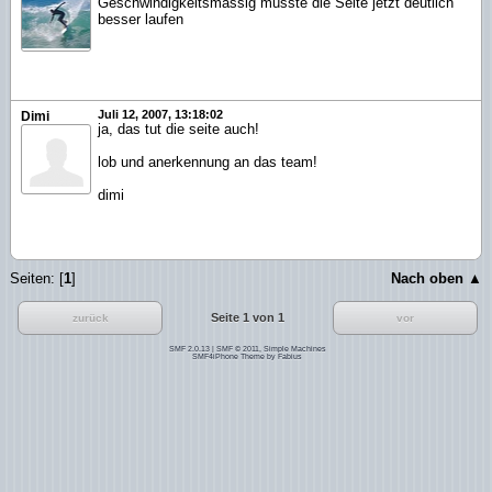
Geschwindigkeitsmässig müsste die Seite jetzt deutlich
besser laufen
Juli 12, 2007, 13:18:02
Dimi
ja, das tut die seite auch!
lob und anerkennung an das team!
dimi
Seiten: [
1
]
Nach oben ▲
Seite 1 von 1
zurück
vor
SMF 2.0.13
|
SMF © 2011
,
Simple Machines
SMF4iPhone Theme by
Fabius