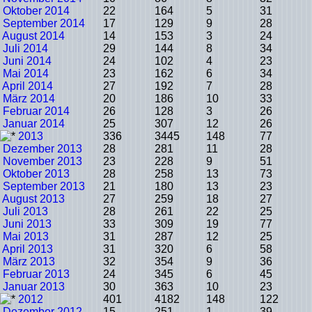
Oktober 2014
22
164
5
31
September 2014
17
129
9
28
August 2014
14
153
3
24
Juli 2014
29
144
8
34
Juni 2014
24
102
4
23
Mai 2014
23
162
6
34
April 2014
27
192
7
28
März 2014
20
186
10
33
Februar 2014
26
128
3
26
Januar 2014
25
307
12
26
2013
336
3445
148
77
Dezember 2013
28
281
11
28
November 2013
23
228
9
51
Oktober 2013
28
258
13
73
September 2013
21
180
13
23
August 2013
27
259
18
27
Juli 2013
28
261
22
25
Juni 2013
33
309
19
77
Mai 2013
31
287
12
25
April 2013
31
320
6
58
März 2013
32
354
9
36
Februar 2013
24
345
6
45
Januar 2013
30
363
10
23
2012
401
4182
148
122
Dezember 2012
15
251
1
39