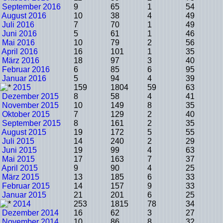
September 2016
9
65
1
54
August 2016
10
38
4
49
Juli 2016
7
70
1
49
Juni 2016
5
61
1
46
Mai 2016
10
79
2
56
April 2016
16
101
1
35
März 2016
18
97
3
40
Februar 2016
6
85
6
95
Januar 2016
5
94
4
39
2015
159
1804
59
63
Dezember 2015
8
58
4
41
November 2015
10
149
8
35
Oktober 2015
7
129
2
40
September 2015
8
161
2
35
August 2015
19
172
5
55
Juli 2015
14
240
2
29
Juni 2015
19
99
4
63
Mai 2015
17
163
7
37
April 2015
9
90
4
25
März 2015
13
185
6
33
Februar 2015
14
157
9
33
Januar 2015
21
201
6
25
2014
253
1815
78
34
Dezember 2014
16
62
3
27
November 2014
10
86
8
32