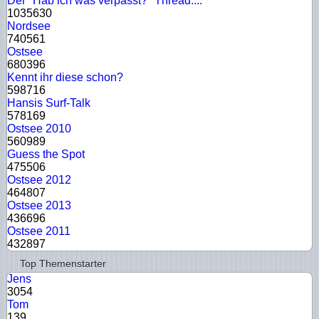
Der "Hab ich was verpasst?" Thread....
1035630
Nordsee
740561
Ostsee
680396
Kennt ihr diese schon?
598716
Hansis Surf-Talk
578169
Ostsee 2010
560989
Guess the Spot
475506
Ostsee 2012
464807
Ostsee 2013
436696
Ostsee 2011
432897
Top Themenstarter
Jens
3054
Tom
139