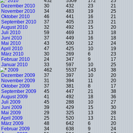
2010
452
5309
172
25
Dezember 2010
30
432
23
21
November 2010
34
483
19
25
Oktober 2010
46
441
16
21
September 2010
37
405
23
21
August 2010
32
492
15
20
Juli 2010
59
469
13
18
Juni 2010
37
449
16
18
Mai 2010
43
500
12
24
April 2010
47
425
10
19
März 2010
30
269
6
23
Februar 2010
24
347
9
17
Januar 2010
33
597
10
25
2009
462
5537
143
38
Dezember 2009
37
397
10
20
November 2009
31
394
11
20
Oktober 2009
37
381
8
17
September 2009
45
447
21
38
August 2009
41
492
18
36
Juli 2009
45
288
10
27
Juni 2009
39
429
15
30
Mai 2009
29
325
13
28
April 2009
25
520
13
21
März 2009
48
642
6
20
Februar 2009
34
638
9
24