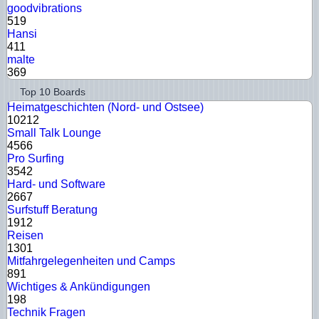
goodvibrations
519
Hansi
411
malte
369
Top 10 Boards
Heimatgeschichten (Nord- und Ostsee)
10212
Small Talk Lounge
4566
Pro Surfing
3542
Hard- und Software
2667
Surfstuff Beratung
1912
Reisen
1301
Mitfahrgelegenheiten und Camps
891
Wichtiges & Ankündigungen
198
Technik Fragen