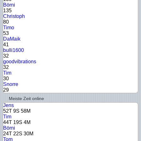
Börni
135
Christoph
80
Timo
53
DaMaik
41
bulli1600
32
goodvibrations
32
Tim
30
Snorre
29
Meiste Zeit online
Jens
52T 9S 58M
Tim
44T 19S 4M
Börni
24T 22S 30M
Tom