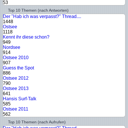
53
Top 10 Themen (nach Antworten)
Der "Hab ich was verpasst?" Thread....
1448
Ostsee
1118
Kennt ihr diese schon?
949
Nordsee
914
Ostsee 2010
907
Guess the Spot
886
Ostsee 2012
790
Ostsee 2013
641
Hansis Surf-Talk
585
Ostsee 2011
562
Top 10 Themen (nach Aufrufen)