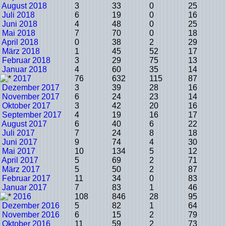
August 2018
3
33
0
25
Juli 2018
6
19
0
16
Juni 2018
4
48
0
25
Mai 2018
7
70
0
18
April 2018
0
38
2
29
März 2018
1
45
52
17
Februar 2018
3
29
75
13
Januar 2018
4
60
35
14
2017
76
632
115
87
Dezember 2017
3
39
28
16
November 2017
6
24
23
14
Oktober 2017
3
42
20
16
September 2017
4
19
16
17
August 2017
6
40
6
22
Juli 2017
7
24
8
18
Juni 2017
9
74
4
30
Mai 2017
10
134
5
12
April 2017
5
69
2
71
März 2017
5
50
2
87
Februar 2017
11
34
0
83
Januar 2017
7
83
1
46
2016
108
846
28
95
Dezember 2016
5
82
1
64
November 2016
6
15
2
79
Oktober 2016
11
59
2
73