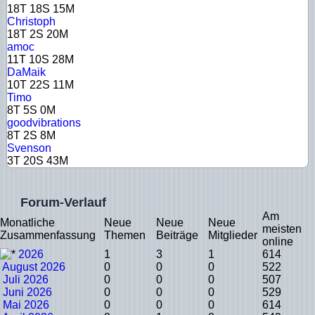
18T 18S 15M
Christoph
18T 2S 20M
amoc
11T 10S 28M
DaMaik
10T 22S 11M
Timo
8T 5S 0M
goodvibrations
8T 2S 8M
Svenson
3T 20S 43M
Forum-Verlauf
Am
Monatliche
Neue
Neue
Neue
meisten
Zusammenfassung
Themen
Beiträge
Mitglieder
online
2026
1
3
1
614
August 2026
0
0
0
522
Juli 2026
0
0
0
507
Juni 2026
0
0
0
529
Mai 2026
0
0
0
614