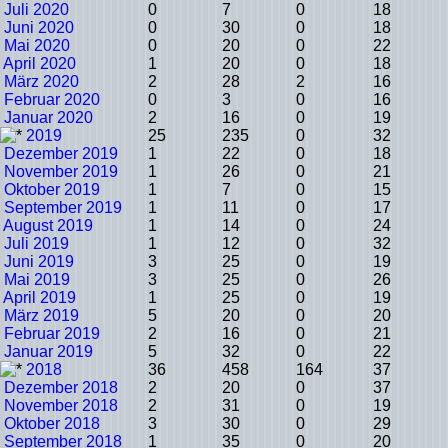
Juli 2020
0
7
0
18
Juni 2020
0
30
0
18
Mai 2020
0
20
0
22
April 2020
1
20
0
18
März 2020
2
28
2
16
Februar 2020
0
3
0
16
Januar 2020
2
16
0
19
2019
25
235
0
32
Dezember 2019
1
22
0
18
November 2019
1
26
0
21
Oktober 2019
1
7
0
15
September 2019
1
11
0
17
August 2019
1
14
0
24
Juli 2019
1
12
0
32
Juni 2019
3
25
0
19
Mai 2019
3
25
0
26
April 2019
1
25
0
19
März 2019
5
20
0
20
Februar 2019
2
16
0
21
Januar 2019
5
32
0
22
2018
36
458
164
37
Dezember 2018
2
20
0
37
November 2018
2
31
0
19
Oktober 2018
3
30
0
29
September 2018
1
35
0
20