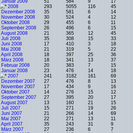
Januar 2009
51
584
9
17
2008
293
5055
116
45
Dezember 2008
35
581
6
14
November 2008
30
524
4
12
Oktober 2008
29
455
6
11
September 2008
26
496
6
15
August 2008
21
365
12
45
Juli 2008
35
308
15
33
Juni 2008
17
410
3
18
Mai 2008
21
319
5
22
April 2008
18
397
25
36
März 2008
18
341
13
37
Februar 2008
20
383
7
15
Januar 2008
23
476
14
18
2007
241
3182
161
69
Dezember 2007
27
476
8
13
November 2007
17
434
9
16
Oktober 2007
14
276
15
12
September 2007
27
395
20
17
August 2007
13
160
21
15
Juli 2007
15
271
19
26
Juni 2007
21
266
14
69
Mai 2007
22
271
13
11
April 2007
35
243
31
9
März 2007
27
236
6
7