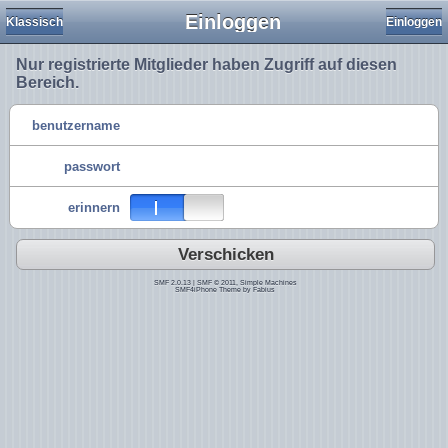
Einloggen
Klassisch
Einloggen
Nur registrierte Mitglieder haben Zugriff auf diesen
Bereich.
benutzername
passwort
erinnern
Verschicken
SMF 2.0.13
|
SMF © 2011
,
Simple Machines
SMF4iPhone Theme by
Fabius