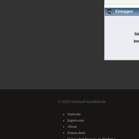
Einloggen
Si
Im
© 2010 nordsurf-syndikat.de
Startseite
Impressum
About
Datenschutz
Datenschutzhinweis zu Werbung