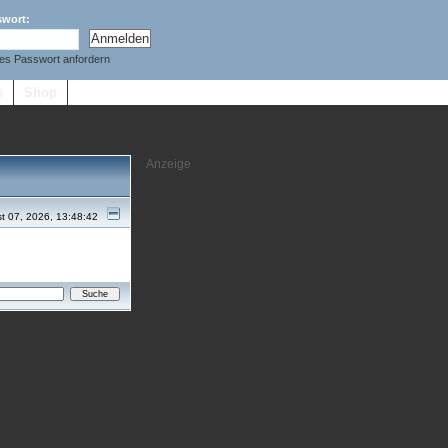
swort:
es Passwort anfordern
s
Shop
t 07, 2026, 13:48:42