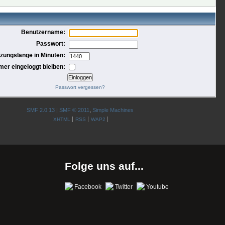
Benutzername:
Passwort:
tzungslänge in Minuten:
mer eingeloggt bleiben:
Passwort vergessen?
SMF 2.0.13
|
SMF © 2011
,
Simple Machines
XHTML
RSS
WAP2
Folge uns auf...
Facebook
Twitter
Youtube