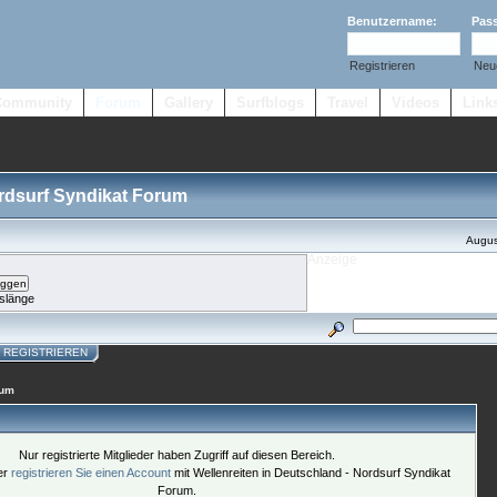
Benutzername:
Pas
Registrieren
Neu
Community
Forum
Gallery
Surfblogs
Travel
Videos
Link
ordsurf Syndikat Forum
Augus
slänge
REGISTRIEREN
rum
Nur registrierte Mitglieder haben Zugriff auf diesen Bereich.
der
registrieren Sie einen Account
mit Wellenreiten in Deutschland - Nordsurf Syndikat
Forum.