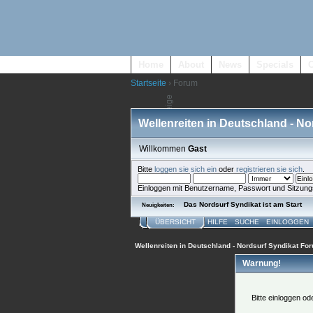
Home
About
News
Specials
Startseite
› Forum
Wellenreiten in Deutschland - N
Willkommen
Gast
Bitte
loggen sie sich ein
oder
registrieren sie sich
.
Einloggen mit Benutzername, Passwort und Sitzung
Das Nordsurf Syndikat ist am Start
Neuigkeiten:
ÜBERSICHT
HILFE
SUCHE
EINLOGGEN
Wellenreiten in Deutschland - Nordsurf Syndikat Fo
Warnung!
Bitte einloggen o