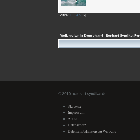
Seiten:
1
...
4
5
[
6
]
Wellenreiten in Deutschland - Nordsurf Syndikat Fo
© 2010 nordsurf-syndikat.de
Startseite
Impressum
About
Datenschutz
Datenschutzhinweis zu Werbung