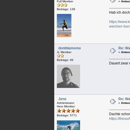
Full Member
«
Antwo
Beiträge: 138
Hab ich doch
https://www.k
weichen-fuer
dontblameme
Re: Wa
Jr. Member
«
Antwo
Beiträge: 66
Dauert zwar n
Jens
Re: Wa
Administrator
«
Antwo
Hero Member
Dachte schon
Beiträge: 5771
https://thesu