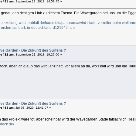
rt #81 am:
September 18, 2018, 14:59:45 »
 genau den richtigen Link zu diesem Thema. Ein Wavegarden bei uns um die Egg
reiszeitung-wochenblatt.de/harsefeld/panorama/wird-stade-vorreiter-beim-wellenreite
-ersten-surfpark-in-deutschland-d121942.html
ve Garden - Die Zukunft des Surfens ?
rt #82 am:
September 21, 2018, 19:27:00 »
och, aber ich glaub das wird janz nett. Vor allem ab da, wo's kalt wird und die Tou
ve Garden - Die Zukunft des Surfens ?
rt #83 am:
Juli 08, 2020, 12:41:07 »
 das Projekt wäre tot, aber scheinbar wird der Wavegarden Stade tatsächlich Real
rfdeck.de/