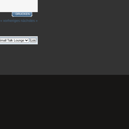
DRUCKEN
« vorheriges
nächstes »