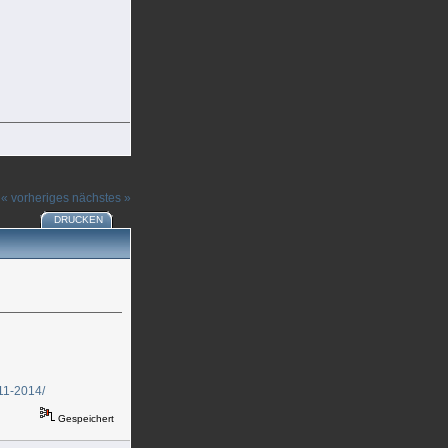
« vorheriges
nächstes »
DRUCKEN
11-2014/
Gespeichert