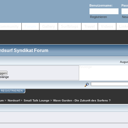
Benutzername:
Pas
Registrieren
Neu
Community
Forum
Gallery
Surfblogs
Travel
Videos
Link
ordsurf Syndikat Forum
Augus
slänge
REGISTRIEREN
rum
>
Nordsurf
>
Small Talk Lounge
>
Wave Garden - Die Zukunft des Surfens ?