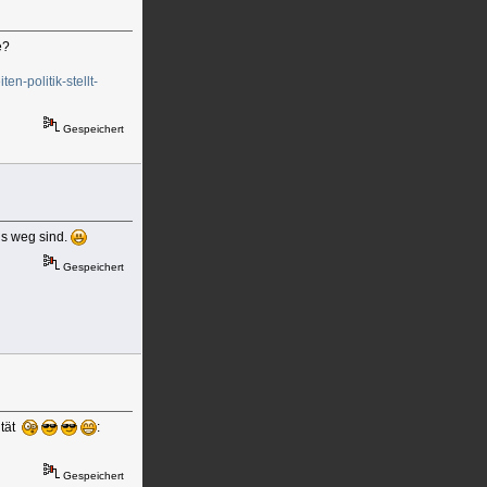
e?
n-politik-stellt-
Gespeichert
ris weg sind.
Gespeichert
ität
:
Gespeichert