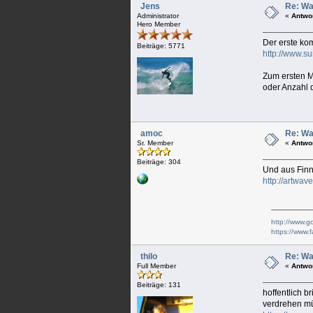
Jens
Re: Wa
Administrator
«
Antwo
Hero Member
Der erste ko
Beiträge: 5771
http://www.s
Zum ersten M
oder Anzahl d
amoc
Re: Wa
Sr. Member
«
Antwo
Beiträge: 304
Und aus Finn
http://artwav
http://www.g
https://www.
thilo
Re: Wa
Full Member
«
Antwo
Beiträge: 131
hoffentlich b
verdrehen 