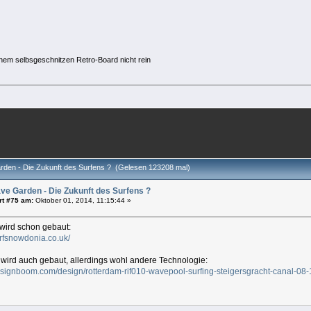
meinem selbsgeschnitzen Retro-Board nicht rein
den - Die Zukunft des Surfens ? (Gelesen 123208 mal)
ve Garden - Die Zukunft des Surfens ?
rt #75 am:
Oktober 01, 2014, 11:15:44 »
 wird schon gebaut:
urfsnowdonia.co.uk/
 wird auch gebaut, allerdings wohl andere Technologie:
esignboom.com/design/rotterdam-rif010-wavepool-surfing-steigersgracht-canal-08-