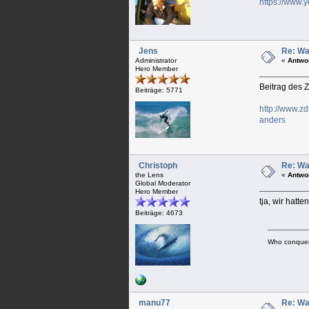
https://www
Jens
Re: Wa
Administrator
«
Antwo
Hero Member
Beitrag des
Beiträge: 5771
http://www.z
anders
Christoph
Re: Wa
the Lens
«
Antwo
Global Moderator
Hero Member
tja, wir hatt
Beiträge: 4673
Who conquer
manu77
Re: Wa