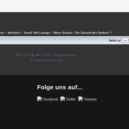
rum
>
Nordsurf
>
Small Talk Lounge
>
Wave Garden - Die Zukunft des Surfens ?
Gehe zu:
SMF 2.0.13
|
SMF © 2011
,
Simple Machines
XHTML
RSS
WAP2
Folge uns auf...
Facebook
Twitter
Youtube