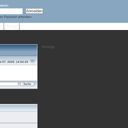
swort:
es Passwort anfordern
s
Shop
t 07, 2026, 14:54:19