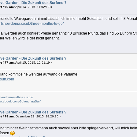
ve Garden - Die Zukunft des Surfens ?
rt #76 am:
April 14, 2015, 11:52:12 »
merzielle Wavegarden nimmt tatsächlich immer meht Gestalt an, und soll in 3 Monat
urfsnowdonia.co.uk/three-months-to-go/
al werden auch konkret Preise genannt: 40 Britische Pfund, das sind 55 Eur pro S
er Wellen wird leider nicht genannt.
ve Garden - Die Zukunft des Surfens ?
rt #77 am:
April 15, 2015, 12:51:19 »
land kommt eine weniger aufwändige Variante:
esurf.com
olondrina-surfboards.de/
facebook.com/GolondrinaSurf
ve Garden - Die Zukunft des Surfens ?
rt #78 am:
Dezember 23, 2015, 18:26:35 »
ringt mir der Weihnachtsmann auch sowas! aber bitte spiegelverkehrt, will mich beim
müssen