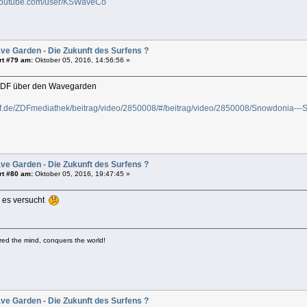
.youtube.com/user/KSWaveCo
ve Garden - Die Zukunft des Surfens ?
rt #79 am:
Oktober 05, 2016, 14:56:56 »
 ZDF über den Wavegarden
df.de/ZDFmediathek/beitrag/video/2850008/#/beitrag/video/2850008/Snowdonia---
ve Garden - Die Zukunft des Surfens ?
rt #80 am:
Oktober 05, 2016, 19:47:45 »
en es versucht
ed the mind, conquers the world!
ve Garden - Die Zukunft des Surfens ?