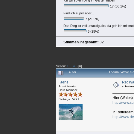
Ich will so ein Ding im Garten haben
17 (53.1%)
Find ich super aber...
7 (21.9%)
Das Ding ist voll unsoulig alta, da geh ich mit 
8 (25%)
Stimmen insgesamt:
32
Seiten:
1
...
4
5
[
6
]
Autor
Thema: Wave Gar
Jens
Re: Wa
Administrator
«
Antwo
Hero Member
Hier (Wales)
Beiträge: 5771
http://www.s
In Rotterdam
http://www.d