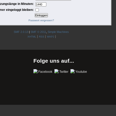
tzungslänge in Minuten:
mer eingeloggt bleiben:
Passwort vergessen?
SMF 2.0.13
|
SMF © 2011
,
Simple Machines
XHTML
RSS
WAP2
Folge uns auf...
Facebook
Twitter
Youtube