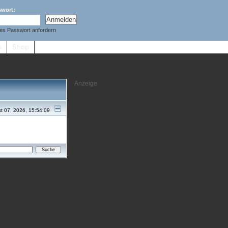
swort:
es Passwort anfordern
s
Shop
t 07, 2026, 15:54:09