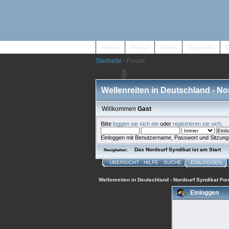
Home
About
News
Specials
Startseite
› Forum
Wellenreiten in Deutschland - N
Willkommen
Gast
Bitte
loggen sie sich ein
oder
registrieren sie sich
.
Einloggen mit Benutzername, Passwort und Sitzung
Das Nordsurf Syndikat ist am Start
Neuigkeiten:
ÜBERSICHT
HILFE
SUCHE
EINLOGGEN
Wellenreiten in Deutschland - Nordsurf Syndikat Fo
Einloggen