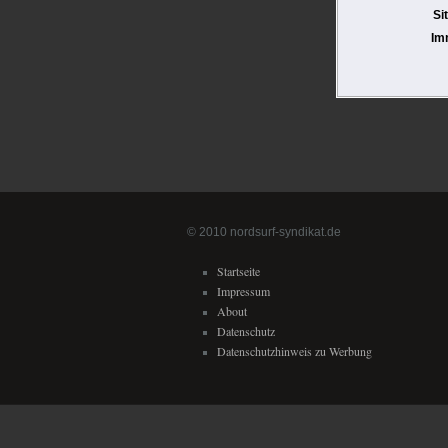
Si
Im
© 2010 nordsurf-syndikat.de
Startseite
Impressum
About
Datenschutz
Datenschutzhinweis zu Werbung