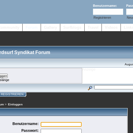
Benutzername:
Pas
Registrieren
Neu
Community
Forum
Gallery
Surfblogs
Travel
Videos
Link
ordsurf Syndikat Forum
Augus
slänge
REGISTRIEREN
rum
>
Einloggen
Benutzername:
Passwort: