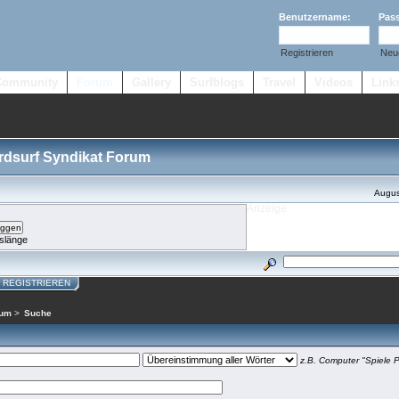
Benutzername:
Pas
Registrieren
Neu
Community
Forum
Gallery
Surfblogs
Travel
Videos
Link
ordsurf Syndikat Forum
Augus
slänge
REGISTRIEREN
rum
>
Suche
z.B.
Computer "Spiele P