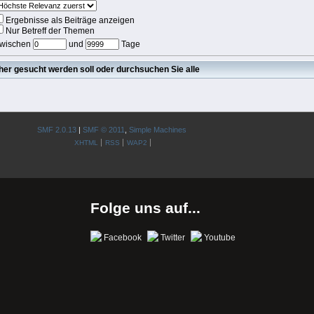
Ergebnisse als Beiträge anzeigen
Nur Betreff der Themen
wischen
und
Tage
cher gesucht werden soll oder durchsuchen Sie alle
SMF 2.0.13
|
SMF © 2011
,
Simple Machines
XHTML
RSS
WAP2
Folge uns auf...
Facebook
Twitter
Youtube