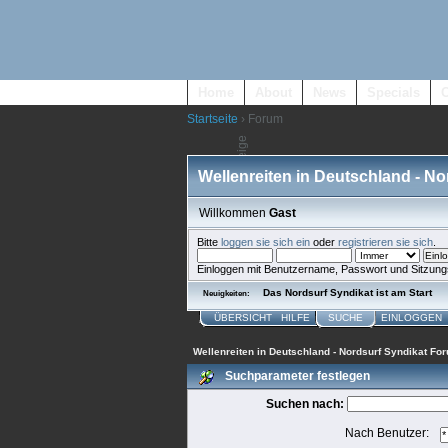
Home
About
News
Specials
Startseite
› Forum
Wellenreiten in Deutschland - N
Willkommen
Gast
Bitte
loggen sie sich ein
oder
registrieren sie sich
.
Einloggen mit Benutzername, Passwort und Sitzung
Das Nordsurf Syndikat ist am Start
Neuigkeiten:
ÜBERSICHT
HILFE
SUCHE
EINLOGGEN
Wellenreiten in Deutschland - Nordsurf Syndikat Fo
Suchparameter festlegen
Suchen nach:
Nach Benutzer: