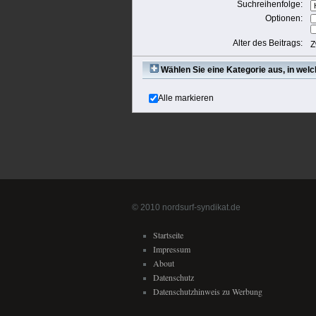
Suchreihenfolge:
Optionen:
Alter des Beitrags:
Z
Wählen Sie eine Kategorie aus, in wel
Alle markieren
© 2010 nordsurf-syndikat.de
Startseite
Impressum
About
Datenschutz
Datenschutzhinweis zu Werbung