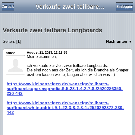
Verkaufe zwei teilbare Longboards
Zurück
Einloggen
Verkaufe zwei teilbare Longboards
Seiten: [
1
]
Nach unten ▼
August 21, 2023, 12:12:58
amoc
Moin zusammen,
ich verkaufe zur Zeit zwei teilbare Longboards.
Die sind noch aus der Zeit, als ich die Branche als Shaper
erzittern lassen wollte, taugen aber wirklich was :-)
https://www.kleinanzeigen.de/s-anzeige/teilbares-
surfboard-sugar-magnolia-9-5-23-1-4-2-7-8-/2520286350-
230-442
https://www.kleinanzeigen.de/s-anzeige/teilbares-
surfboard-white-rabbit-9-1-22-3-8-2-3-4-/2520292372-230-
442