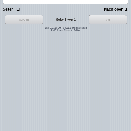
Seiten: [
1
]
Nach oben ▲
Seite 1 von 1
zurück
vor
SMF 2.0.13
|
SMF © 2011
,
Simple Machines
SMF4iPhone Theme by
Fabius