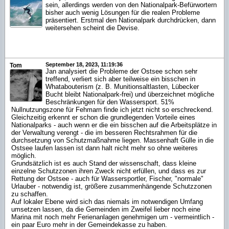
sein, allerdings werden von den Nationalpark-Befürwortern
bisher auch wenig Lösungen für die realen Probleme
präsentiert. Erstmal den Nationalpark durchdrücken, dann
weitersehen scheint die Devise.
September 18, 2023, 11:19:36
Tom
Jan analysiert die Probleme der Ostsee schon sehr
treffend, verliert sich aber teilweise ein bisschen in
Whatabouterism (z. B. Munitionsaltlasten, Lübecker
Bucht bleibt Nationalpark-frei) und überzeichnet mögliche
Beschränkungen für den Wassersport. 51%
Nullnutzungszone für Fehmarn finde ich jetzt nicht so erschreckend.
Gleichzeitig erkennt er schon die grundlegenden Vorteile eines
Nationalparks - auch wenn er die ein bisschen auf die Arbeitsplätze in
der Verwaltung verengt - die im besseren Rechtsrahmen für die
durchsetzung von Schutzmaßnahme liegen. Massenhaft Gülle in die
Ostsee laufen lassen ist dann halt nicht mehr so ohne weiteres
möglich.
Grundsätzlich ist es auch Stand der wissenschaft, dass kleine
einzelne Schutzzonen ihren Zweck nicht erfüllen, und dass es zur
Rettung der Ostsee - auch für Wassersportler, Fischer, "normale"
Urlauber - notwendig ist, größere zusammenhängende Schutzzonen
zu schaffen.
Auf lokaler Ebene wird sich das niemals im notwendigen Umfang
umsetzen lassen, da die Gemeinden im Zweifel lieber noch eine
Marina mit noch mehr Ferienanlagen genehmigen um - vermeintlich -
ein paar Euro mehr in der Gemeindekasse zu haben.