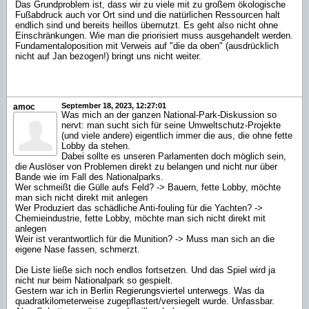
Das Grundproblem ist, dass wir zu viele mit zu großem ökologische
Fußabdruck auch vor Ort sind und die natürlichen Ressourcen halt
endlich sind und bereits heillos übernutzt. Es geht also nicht ohne
Einschränkungen. Wie man die priorisiert muss ausgehandelt werden.
Fundamentaloposition mit Verweis auf "die da oben" (ausdrücklich
nicht auf Jan bezogen!) bringt uns nicht weiter.
September 18, 2023, 12:27:01
amoc
Was mich an der ganzen National-Park-Diskussion so
nervt: man sucht sich für seine Umweltschutz-Projekte
(und viele andere) eigentlich immer die aus, die ohne fette
Lobby da stehen.
Dabei sollte es unseren Parlamenten doch möglich sein,
die Auslöser von Problemen direkt zu belangen und nicht nur über
Bande wie im Fall des Nationalparks.
Wer schmeißt die Gülle aufs Feld? -> Bauern, fette Lobby, möchte
man sich nicht direkt mit anlegen
Wer Produziert das schädliche Anti-fouling für die Yachten? ->
Chemieindustrie, fette Lobby, möchte man sich nicht direkt mit
anlegen
Weir ist verantwortlich für die Munition? -> Muss man sich an die
eigene Nase fassen, schmerzt.
Die Liste ließe sich noch endlos fortsetzen. Und das Spiel wird ja
nicht nur beim Nationalpark so gespielt.
Gestern war ich in Berlin Regierungsviertel unterwegs. Was da
quadratkilometerweise zugepflastert/versiegelt wurde. Unfassbar.