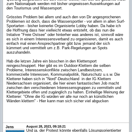
zum Nationalpark werden mit bisher ungewissen Auswirkungen auf
den Tourismus und Wassersport.
Grösstes Problem bei allem und auch den von Dir angesprochenen
Problemen ist doch, dass die Wassersportler - vor allem in allen Surf-
Sportarten - bisher keinerlei Organisierte Lobby haben. Da habe ich
die Hoffnung dass hier vielleicht etwas entsteht, ob das nun die
Initative "Freie Ostsee" oder hinterher was anderes ist, sinnvoll wäre
es sich in einem Interessensverband zu organisieren, damit es auch
einfach mal einen Ansprechpartner gibt bzw. jemand der sich
kümmert und vermittelt um z.B. Park-Regelungen an Spots
auszuhandeln.
Hab die letzen Jahre ein bisschen in den Klettersport
reingeschnuppert. Hier gibt es im Outdoor-Klettern die selben
Probleme, Interessenskonflikte zwischen Landbesitzern,
kommerzielle Interessen, Kommunalpolitik, Naturschutz u.s.w. Die
Kletterer haben sich in "Nord"-Deutschland in der IG Klettern
Niedersachsen organisiert, die hier einen fantastischen Job macht
zwischen den verschiedenen Interessensgruppen zu vermitteln und
Klettergebiete offen und zugänglich zu halten. Einhellige Meinung der
Kletterer: "Ohne die IG würden wir alle nur noch an künstlichen
Wänden klettern" - Hier kann man sich sicher viel abgucken
August 28, 2023, 09:18:21
Jens
Und ja, der Protest könnte ebenfalls Lösungsorientierter