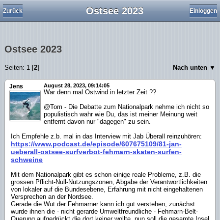
Ostsee 2023
Zurück
Einloggen
Ostsee 2023
Seiten:
1
[
2
]
Nach unten ▼
August 28, 2023, 09:14:05
Jens
War denn mal Ostwind in letzter Zeit ??
@Tom - Die Debatte zum Nationalpark nehme ich nicht so
populistisch wahr wie Du, das ist meiner Meinung weit
entfernt davon nur "dagegen" zu sein.
Ich Empfehle z.b. mal in das Interview mit Jab Überall reinzuhören:
https://www.podcast.de/episode/607675109/81-jan-
ueberall-ostsee-surfverbot-fehmarn-skaten-surfen-
schweine
Mit dem Nationalpark gibt es schon einige reale Probleme, z.B. die
grossen Pflicht-Null-Nutzungszonen, Abgabe der Verantwortlichkeiten
von lokaler auf die Bundesebene, Erfahrung mit nicht eingehaltenen
Versprechen an der Nordsee.
Gerade die Wut der Fehmarner kann ich gut verstehen, zunächst
wurde ihnen die - nicht gerarde Umweltfreundliche - Fehmarn-Belt-
Querung aufgedrückt die dort keiner wollte, nun soll die gesamte Insel