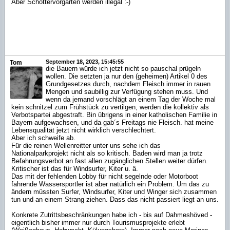
Aber Schottervorgärten werden illegal :-)
September 18, 2023, 15:45:55
Tom
die Bauern würde ich jetzt nicht so pauschal prügeln
wollen. Die setzten ja nur den (geheimen) Artikel 0 des
Grundgesetzes durch, nachdem Fleisch immer in rauen
Mengen und saubillig zur Verfügung stehen muss. Und
wenn da jemand vorschlägt an einem Tag der Woche mal
kein schnitzel zum Frühstück zu vertilgen, werden die kollektiv als
Verbotspartei abgestraft. Bin übrigens in einer katholischen Familie in
Bayern aufgewachsen, und da gab´s Freitags nie Fleisch. hat meine
Lebensqualität jetzt nicht wirklich verschlechtert.
Aber ich schweife ab.
Für die reinen Wellenreitter unter uns sehe ich das
Nationalparkprojekt nicht als so kritisch. Baden wird man ja trotz
Befahrungsverbot an fast allen zugänglichen Stellen weiter dürfen.
Kritischer ist das für Windsurfer, Kiter u. ä.
Das mit der fehlenden Lobby für nicht segelnde oder Motorboot
fahrende Wassersportler ist aber natürlich ein Problem. Um das zu
ändern müssten Surfer, Windsurfer, Kiter und Winger sich zusammen
tun und an einem Strang ziehen. Dass das nicht passiert liegt an uns.
Konkrete Zutrittsbeschränkungen habe ich - bis auf Dahmeshöved -
eigentlich bisher immer nur durch Tourismusprojekte erlebt