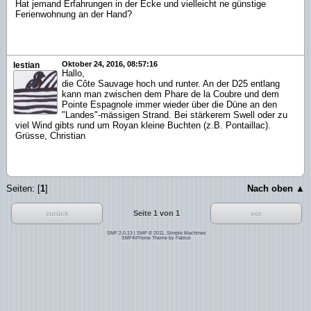
Hat jemand Erfahrungen in der Ecke und vielleicht ne günstige
Ferienwohnung an der Hand?
Oktober 24, 2016, 08:57:16
lestian
Hallo,
die Côte Sauvage hoch und runter. An der D25 entlang
kann man zwischen dem Phare de la Coubre und dem
Pointe Espagnole immer wieder über die Düne an den
"Landes"-mässigen Strand. Bei stärkerem Swell oder zu
viel Wind gibts rund um Royan kleine Buchten (z.B. Pontaillac).
Grüsse, Christian
Seiten: [
1
]
Nach oben ▲
Seite 1 von 1
zurück
vor
SMF 2.0.13
|
SMF © 2011
,
Simple Machines
SMF4iPhone Theme by
Fabius