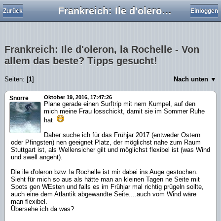
Frankreich: Ile d'oleron, la Rochelle - Von allem das beste? Tipps gesucht!
Zurück
Einloggen
Frankreich: Ile d'oleron, la Rochelle - Von
allem das beste? Tipps gesucht!
Seiten: [
1
]
Nach unten ▼
Oktober 19, 2016, 17:47:26
Snorre
Plane gerade einen Surftrip mit nem Kumpel, auf den
mich meine Frau losschickt, damit sie im Sommer Ruhe
hat
Daher suche ich für das Frühjar 2017 (entweder Ostern
oder Pfingsten) nen geeignet Platz, der möglichst nahe zum Raum
Stuttgart ist, als Wellensicher gilt und möglichst flexibel ist (was Wind
und swell angeht).
Die ile d'oleron bzw. la Rochelle ist mir dabei ins Auge gestochen.
Sieht für mich so aus als hätte man an kleinen Tagen ne Seite mit
Spots gen WEsten und falls es im Frühjar mal richtig prügeln sollte,
auch eine dem Atlantik abgewandte Seite....auch vom Wind wäre
man flexibel.
Übersehe ich da was?