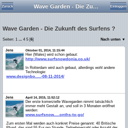
Wave Garden - Die Zukunft des Surfens ?
Zurück
Einloggen
Wave Garden - Die Zukunft des Surfens ?
Seiten:
1
...
4
5
[
6
]
Nach unten ▼
Jens
Oktober 01, 2014, 11:15:44
Hier (Wales) wird schon gebaut:
http://www.surfsnowdonia.co.uk/
In Rotterdam wird auch gebaut, allerdings wohl andere
Technologie:
www.designbo.....-08-11-2014/
Jens
April 14, 2015, 11:52:12
Der erste komerzielle Wavegarden nimmt tatsächlich
immer meht Gestalt an, und soll in 3 Monaten eröffnet
werden:
www.surfsnow.....onths-to-go/
Zum ersten Mal werden auch konkret Preise genannt: 40 Britische
Pfund, das sind 55 Eur pro Stunde. Teilnehmerzahl oder Anzahl der