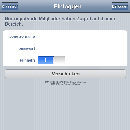
Einloggen
Klassisch
Einloggen
Nur registrierte Mitglieder haben Zugriff auf diesen
Bereich.
benutzername
passwort
erinnern
Verschicken
SMF 2.0.13
|
SMF © 2011
,
Simple Machines
SMF4iPhone Theme by
Fabius