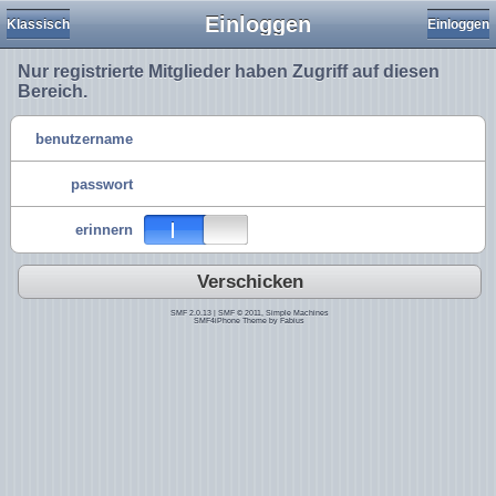
Einloggen
Klassisch
Einloggen
Nur registrierte Mitglieder haben Zugriff auf diesen
Bereich.
benutzername
passwort
erinnern
Verschicken
SMF 2.0.13
|
SMF © 2011
,
Simple Machines
SMF4iPhone Theme by
Fabius