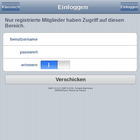
Einloggen
Klassisch
Einloggen
Nur registrierte Mitglieder haben Zugriff auf diesen
Bereich.
benutzername
passwort
erinnern
Verschicken
SMF 2.0.13
|
SMF © 2011
,
Simple Machines
SMF4iPhone Theme by
Fabius