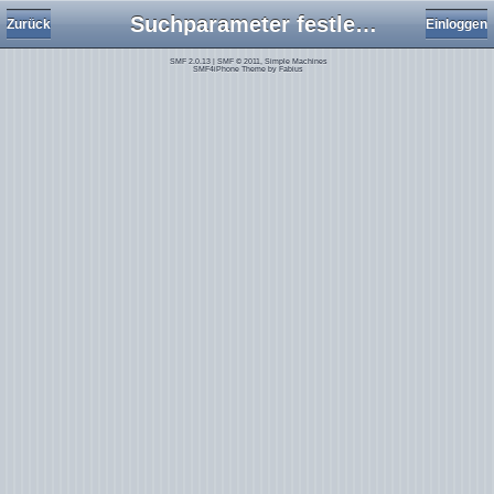
Suchparameter festlegen
Zurück
Einloggen
SMF 2.0.13
|
SMF © 2011
,
Simple Machines
SMF4iPhone Theme by
Fabius