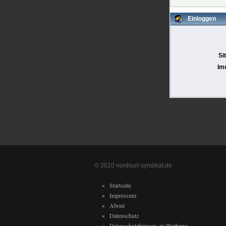
Einloggen
Si
Im
© 2010 nordsurf-syndikat.de
Startseite
Impressum
About
Datenschutz
Datenschutzhinweis zu Werbung