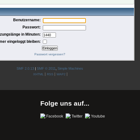
Benutzername:
Passwort:
tzungslänge in Minuten:
mer eingeloggt bleiben:
Passwort vergessen?
SMF 2.0.13
|
SMF © 2011
,
Simple Machines
XHTML
RSS
WAP2
Folge uns auf...
Facebook
Twitter
Youtube