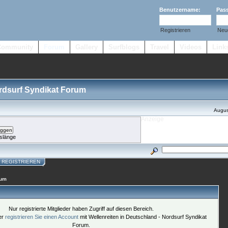
Benutzername:
Pas
Registrieren
Neu
Community
Forum
Gallery
Surfblogs
Travel
Videos
Link
ordsurf Syndikat Forum
Augus
slänge
REGISTRIEREN
rum
Nur registrierte Mitglieder haben Zugriff auf diesen Bereich.
der
registrieren Sie einen Account
mit Wellenreiten in Deutschland - Nordsurf Syndikat
Forum.