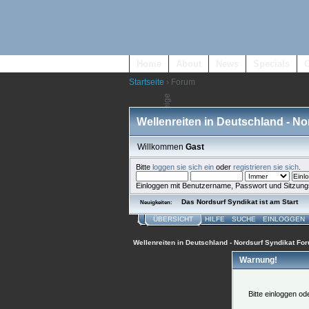
Home
About
News
Specials
Startseite
› Forum
Wellenreiten in Deutschland - N
Willkommen
Gast
Bitte
loggen sie sich ein
oder
registrieren sie sich
.
Einloggen mit Benutzername, Passwort und Sitzung
Das Nordsurf Syndikat ist am Start
Neuigkeiten:
ÜBERSICHT
HILFE
SUCHE
EINLOGGEN
Wellenreiten in Deutschland - Nordsurf Syndikat Fo
Warnung!
Bitte einloggen o