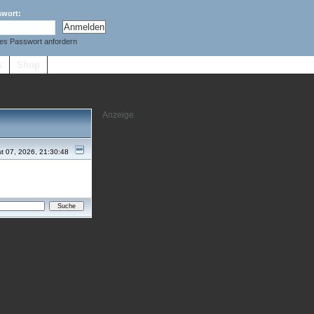
swort:
es Passwort anfordern
s
Shop
t 07, 2026, 21:30:48