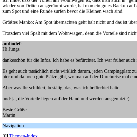
Ich finde, dass der Vorteil am Wohnwagen ist, dass man auch in "
wieder von Dritten ausgeräumt wurde, hat man ein gutes Backup auf 
zum Spot und eine Runde surfen bevor die Kleinen wach sind.
Größtes Manko: Am Spot übernachten geht halt nicht und das ist übera
Trotzdem viel Spaß mit dem Wohnwagen, denn die Vorteile sind nicht
audiodef
:
Hi Jungs
dankeschön für die Infos. Ich habe es befürchtet. Ich war früher au
Es geht auch tatsächlich nicht wirklich darum, jeden Campingplatz zu s
hier und da noch gute Plätze gibt, wo man auf der Durchreise mal ein
Aber was Ihr schildert, bestätigt das, was ich befürchtet hatte.
und: ja, die Vorteile liegen auf der Hand und werden ausgenutzt :)
Beste Grüße
Martin
Navigation
[0]
Themen-Index