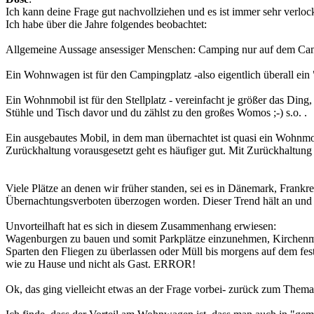
Ich kann deine Frage gut nachvollziehen und es ist immer sehr verlo
Ich habe über die Jahre folgendes beobachtet:
Allgemeine Aussage ansessiger Menschen: Camping nur auf dem Camp
Ein Wohnwagen ist für den Campingplatz -also eigentlich überall ein
Ein Wohnmobil ist für den Stellplatz - vereinfacht je größer das Ding,
Stühle und Tisch davor und du zählst zu den großes Womos ;-) s.o. .
Ein ausgebautes Mobil, in dem man übernachtet ist quasi ein Wohnmobi
Zurückhaltung vorausgesetzt geht es häufiger gut. Mit Zurückhaltung
Viele Plätze an denen wir früher standen, sei es in Dänemark, Frank
Übernachtungsverboten überzogen worden. Dieser Trend hält an und d
Unvorteilhaft hat es sich in diesem Zusammenhang erwiesen:
Wagenburgen zu bauen und somit Parkplätze einzunehmen, Kirchenmau
Sparten den Fliegen zu überlassen oder Müll bis morgens auf dem fest
wie zu Hause und nicht als Gast. ERROR!
Ok, das ging vielleicht etwas an der Frage vorbei- zurück zum Thema