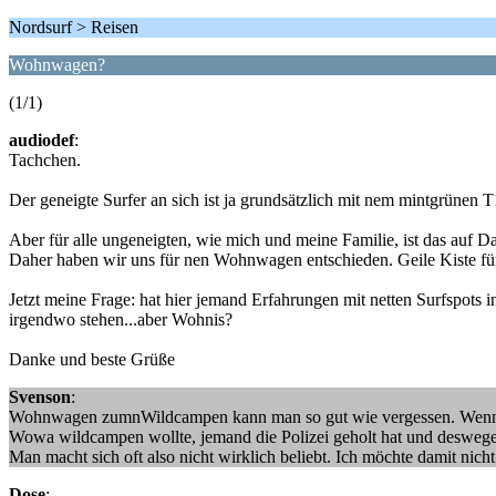
Nordsurf > Reisen
Wohnwagen?
(1/1)
audiodef
:
Tachchen.
Der geneigte Surfer an sich ist ja grundsätzlich mit nem mintgrünen 
Aber für alle ungeneigten, wie mich und meine Familie, ist das auf D
Daher haben wir uns für nen Wohnwagen entschieden. Geile Kiste fü
Jetzt meine Frage: hat hier jemand Erfahrungen mit netten Surfspots
irgendwo stehen...aber Wohnis?
Danke und beste Grüße
Svenson
:
Wohnwagen zumnWildcampen kann man so gut wie vergessen. Wenn bei B
Wowa wildcampen wollte, jemand die Polizei geholt hat und deswege
Man macht sich oft also nicht wirklich beliebt. Ich möchte damit nich
Dose
: