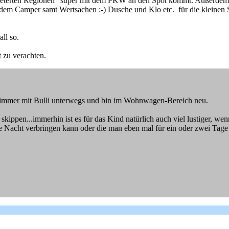
gemeterten Regionen" super mit dem PKW an den Spot kommt. Außerdem
dem Camper samt Wertsachen :-) Dusche und Klo etc. für die kleinen 
ll so.
 zu verachten.
ch immer mit Bulli unterwegs und bin im Wohnwagen-Bereich neu.
kippen...immerhin ist es für das Kind natürlich auch viel lustiger, wenn
e Nacht verbringen kann oder die man eben mal für ein oder zwei Tage 