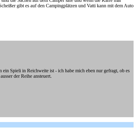
 sind die Sachen auf dem Camper safe und wenn die Karre mal
Scheißer gibt es auf den Campingplätzen und Vatti kann mit dem Auto
 ein Spieli in Reichweite ist - ich habe mich eben nur gefragt, ob es
ausser der Reihe ansteuert.