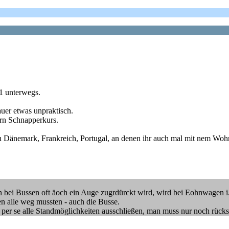
T1 unterwegs.
auer etwas unpraktisch.
rn Schnapperkurs.
 in Dänemark, Frankreich, Portugal, an denen ihr auch mal mit nem Woh
ussen oft äoch ein Auge zugrdürckt wird, wird bei Eohnwagen i.d.R. 
n alle weg mussten - auch die Busse.
t per se alle Standmöglichkeiten ausschließen, man muss nur noch rücksi