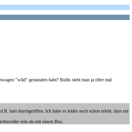
nwagen "wild" gestanden habt? Bullis sieht man ja öfter mal
hart durchgeriffen. Ich habe es leider auch schon erlebt, dass ein
chtsvoller sein als mit einem Bus.