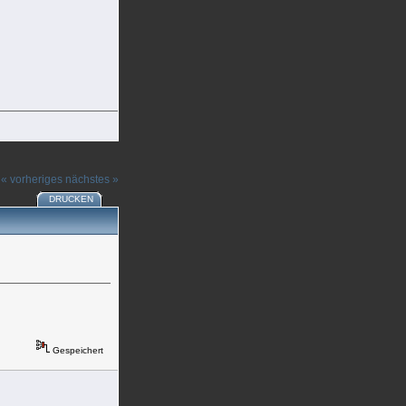
« vorheriges
nächstes »
DRUCKEN
Gespeichert