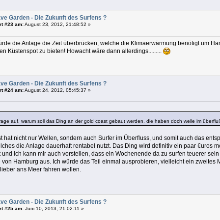
ve Garden - Die Zukunft des Surfens ?
rt #23 am:
August 23, 2012, 21:48:52 »
rde die Anlage die Zeit überbrücken, welche die Klimaerwärmung benötigt um H
 Küstenspot zu bieten! Howacht wäre dann allerdings.........
ve Garden - Die Zukunft des Surfens ?
rt #24 am:
August 24, 2012, 05:45:37 »
 Frage auf, warum soll das Ding an der gold coast gebaut werden, die haben doch welle im überfl
t hat nicht nur Wellen, sondern auch Surfer im Überfluss, und somit auch das en
ches die Anlage dauerhaft rentabel nutzt. Das Ding wird definitiv ein paar €uros me
 und ich kann mir auch vorstellen, dass ein Wochenende da zu surfen teuerer sein 
on Hamburg aus. Ich würde das Teil einmal ausprobieren, vielleicht ein zweites 
 lieber ans Meer fahren wollen.
ve Garden - Die Zukunft des Surfens ?
rt #25 am:
Juni 10, 2013, 21:02:11 »