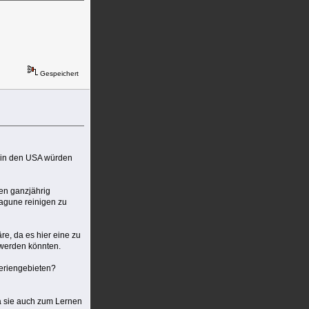
Gespeichert
d in den USA würden
gen ganzjährig
agune reinigen zu
re, da es hier eine zu
t werden könnten.
Feriengebieten?
da sie auch zum Lernen