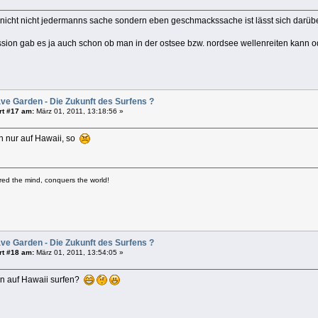
 nicht nicht jedermanns sache sondern eben geschmackssache ist lässt sich darüber
ssion gab es ja auch schon ob man in der ostsee bzw. nordsee wellenreiten kann o
ve Garden - Die Zukunft des Surfens ?
rt #17 am:
März 01, 2011, 13:18:56 »
h nur auf Hawaii, so
ed the mind, conquers the world!
ve Garden - Die Zukunft des Surfens ?
rt #18 am:
März 01, 2011, 13:54:05 »
n auf Hawaii surfen?