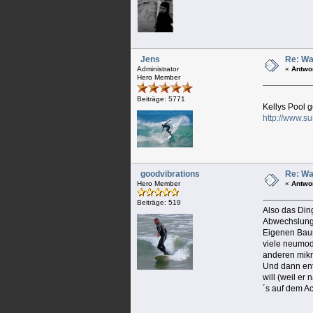
Jens
Re: Wa
Administrator
«
Antwo
Hero Member
Beiträge: 5771
Kellys Pool g
http://www.su
goodvibrations
Re: Wa
Hero Member
«
Antwo
Beiträge: 519
Also das Ding
Abwechslung 
Eigenen Baum
viele neumod
anderen mikr
Und dann ent
will (weil er
´s auf dem A