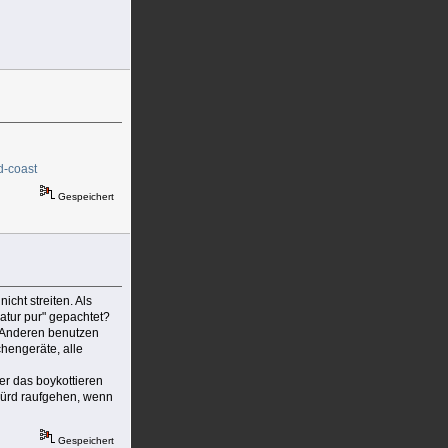
d-coast
Gespeichert
icht streiten. Als
atur pur" gepachtet?
r Anderen benutzen
hengeräte, alle
er das boykottieren
h würd raufgehen, wenn
Gespeichert