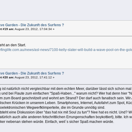
ve Garden - Die Zukunft des Surfens ?
rt #19 am:
August 23, 2012, 17:04:34 »
eht an den Start.
rfinglife.com.au/news/asl-news/7100-kelly-slater-will-build-a-wave-pool-on-the-gol
ve Garden - Die Zukunft des Surfens ?
rt #20 am:
August 23, 2012, 17:41:12 »
 ist natürlich nicht vergleichbar mit dem echten Meer, darüber lässt sich schon mal n
und bei Flaute zum einfachen "Spaß-Haben..." warum nicht? Wer hat denn hier "N
 zum Board geschnitzelt und wohnt am Strand? Der darf auch fanatisch sein. Wi
ischen Krücken in unserem Leben. Smartphones, Internet, Autofahrt zum Spot, Küc
oelektronischen Wegwerfklimperteile, die im Grunde unnötig sind.
steht eine Diskussion über "das hat nix mit Soul zu tun"? Nee hat es nicht. Und? W
 natürlich auch alle anderen fotschrittlichen Errungenschaften boykottiert), bitte. Ic
cker nebenan stehen würde. Einfach, weil´s sicher Spaß machen würde.