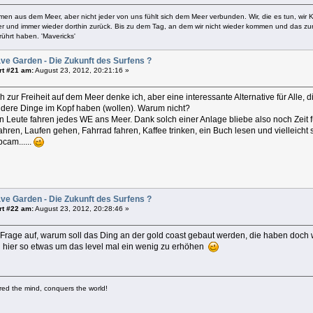
mmen aus dem Meer, aber nicht jeder von uns fühlt sich dem Meer verbunden. Wir, die es tun, wir 
 und immer wieder dorthin zurück. Bis zu dem Tag, an dem wir nicht wieder kommen und das zur
hrt haben. 'Mavericks'
ve Garden - Die Zukunft des Surfens ?
rt #21 am:
August 23, 2012, 20:21:16 »
h zur Freiheit auf dem Meer denke ich, aber eine interessante Alternative für Alle, 
ndere Dinge im Kopf haben (wollen). Warum nicht?
n Leute fahren jedes WE ans Meer. Dank solch einer Anlage bliebe also noch Zeit fü
ahren, Laufen gehen, Fahrrad fahren, Kaffee trinken, ein Buch lesen und vielleich
cam......
ve Garden - Die Zukunft des Surfens ?
rt #22 am:
August 23, 2012, 20:28:46 »
ie Frage auf, warum soll das Ding an der gold coast gebaut werden, die haben doch
 hier so etwas um das level mal ein wenig zu erhöhen
ed the mind, conquers the world!