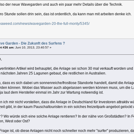
also der neue Wavegarden und auch ein paar mehr Details über die Technik.
o Stunde sollen drin sein, das ist ordentlich, da kann man mit arbeiten denke ich.
seaweed.com/news/wavegarden-20-the-full-monty/5345/
ve Garden - Die Zukunft des Surfens ?
rt #26 am:
Juni 10, 2013, 23:40:57 »
,
verlinkten Artikel wird behauptet, die Anlage sei schon 30 mal verkauft worden un
 nächsten Jahren 25 Lagunen gebaut, die restlichen in Australien.
, dass es sich dabei um sonnenreiche/frostlose Standorte handelt, damit die Anla
erden können. Wobei das Wasser auch abgelassen werden können muss, um die L
a laut dem Hersteller einmal im Jahr zur Wartung notwendig ist.
ich mir nicht vorstellen, dass die Anlage in Deutschland für Investoren attraktiv wä
eit gibt, in der kaum Pauschaltouristen in ein solches freizeitpark-angebot gelock
r? Wo würde sich eine solche Anlage rentieren? In der nähe von Großstädten? In 
n, West oder Ost?
Frage ist, ob diese Anlagen nicht noch schneller noch mehr "surfer" produzieren, 