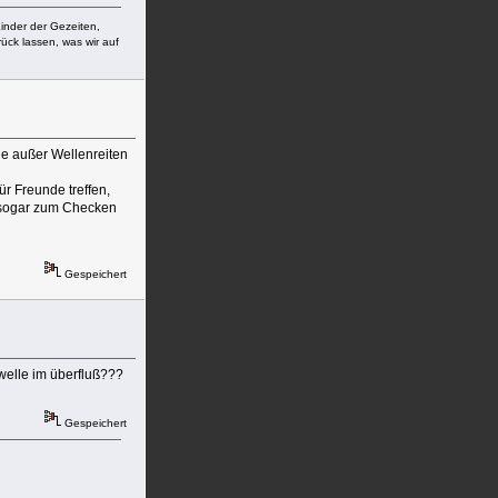
Kinder der Gezeiten,
ück lassen, was wir auf
die außer Wellenreiten
r Freunde treffen,
t sogar zum Checken
Gespeichert
 welle im überfluß???
Gespeichert