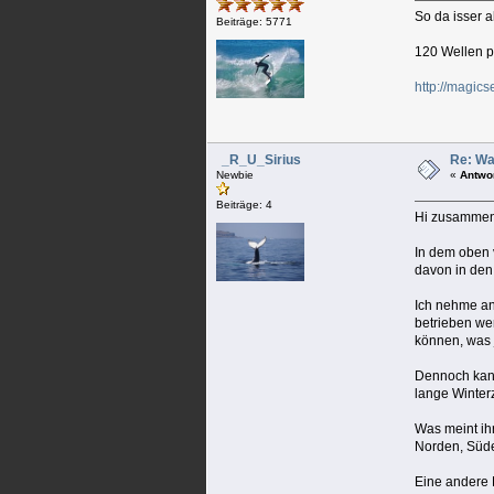
So da isser 
Beiträge: 5771
120 Wellen pr
http://magic
_R_U_Sirius
Re: Wa
Newbie
«
Antwo
Beiträge: 4
Hi zusammen
In dem oben 
davon in den
Ich nehme an
betrieben w
können, was j
Dennoch kann 
lange Winterz
Was meint ih
Norden, Süde
Eine andere 