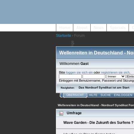
Home
About
News
Specials
Startseite
› Forum
Wellenreiten in Deutschland - N
Willkommen
Gast
Bitte
loggen sie sich ein
oder
registrieren sie sich
.
Einloggen mit Benutzername, Passwort und Sitzung
Das Nordsurf Syndikat ist am Start
Neuigkeiten:
ÜBERSICHT
HILFE
SUCHE
EINLOGGEN
Wellenreiten in Deutschland - Nordsurf Syndikat Fo
Umfrage
Wave Garden - Die Zukunft des Surfens ?