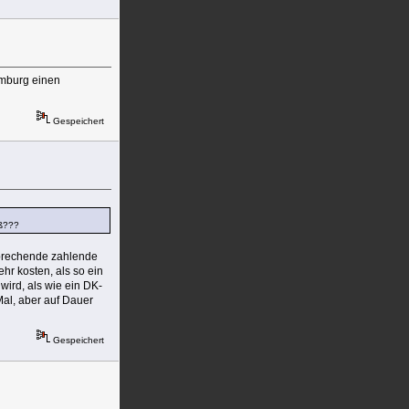
amburg einen
Gespeichert
uß???
tsprechende zahlende
hr kosten, als so ein
wird, als wie ein DK-
Mal, aber auf Dauer
Gespeichert