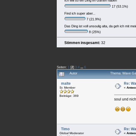
Ich will so ein Ding im Garten haben
17 (53.1%)
Find ich super aber...
7 (21.9%)
Das Ding ist voll unsoulig alta, da geh ich mit 
8 (25%)
Stimmen insgesamt:
32
Seiten:
1
[
2
]
3
4
...
6
Autor
Thema: Wave Gar
malte
Re: Wa
Sr. Member
«
Antwo
Beiträge: 369
soul und nic
Timo
Re: Wa
Global Moderator
«
Antwo