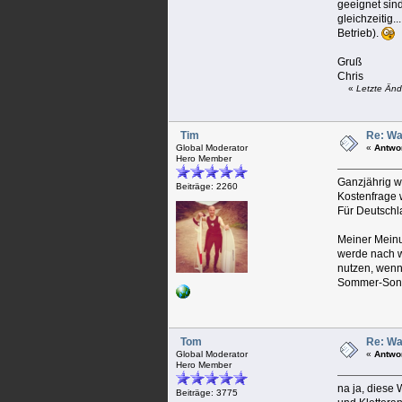
geeignet sin
gleichzeitig
Betrieb).
Gruß
Chris
«
Letzte Änd
Tim
Re: Wa
Global Moderator
«
Antwo
Hero Member
Ganzjährig w
Beiträge: 2260
Kostenfrage w
Für Deutschl
Meiner Meinu
werde nach wi
nutzen, wenn
Sommer-Sonn
Tom
Re: Wa
Global Moderator
«
Antwo
Hero Member
na ja, diese
Beiträge: 3775