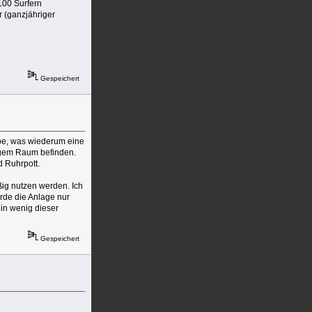
100 Surfern
r (ganzjähriger
Gespeichert
äbe, was wiederum eine
engem Raum befinden.
d Ruhrpott.
ßig nutzen werden. Ich
ürde die Anlage nur
in wenig dieser
Gespeichert