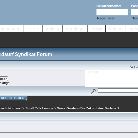
Benutzername:
Pas
Registrieren
Neu
Community
Forum
Gallery
Surfblogs
Travel
Videos
Link
ordsurf Syndikat Forum
Augus
slänge
REGISTRIEREN
rum
>
Nordsurf
>
Small Talk Lounge
>
Wave Garden - Die Zukunft des Surfens ?