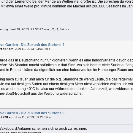
d und der Lernerfolg bei der Menge an Wellen viel größer ist. Die sprechen da von 
... Mit etwa einer Welle pro Minute kommen die Macher auf 200.000 Sessions im Jah
erung: Juni 10, 2013, 23:58:47 von _R_U_Sirius
»
ve Garden - Die Zukunft des Surfens ?
rt #27 am:
Juni 11, 2013, 04:49:30 »
ürde das in Deutschland nur funktionieren, wenn es eine Indoorvariante davon g
äre. Als Standort macht natürlich nur dort Sinn, wo sich bereits viele Surfer auf 
and in Betracht käme da eigentlich nur eine Indoorversion im Hamburger Raum un
ng nach zu teuer und auch für die o.g. Standorte zu wenig Leute, die das regelmä
e vor auf richtiges Surfen auf einem richtigen Meer nicht verzichten wollen. Ich w
 es wochenlang <0°C ist, also nur während der dunklen Jahreszeit, was widerum e
e-Spaß-Botschaft aus der Werbung widerspräche.
ve Garden - Die Zukunft des Surfens ?
rt #28 am:
Juni 11, 2013, 09:28:36 »
 Wakeboard Anlagen scheinen sich ja auch zu rechnen.