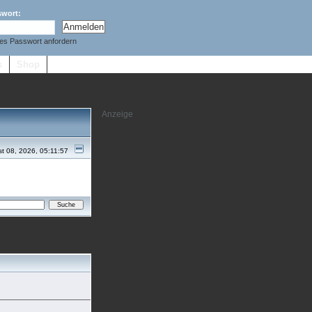
swort:
es Passwort anfordern
s
Shop
t 08, 2026, 05:11:57