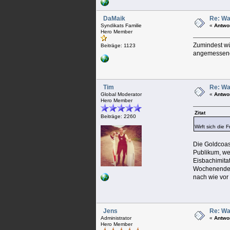
DaMaik
Re: Wa
Syndikats Familie
«
Antwo
Hero Member
Zumindest wü
Beiträge: 1123
angemessenen
Tim
Re: Wa
Global Moderator
«
Antwo
Hero Member
Zitat
Beiträge: 2260
Wirft sich die
Die Goldcoas
Publikum, wel
Eisbachimitat
Wochenende v
nach wie vor
Jens
Re: Wa
Administrator
«
Antwo
Hero Member