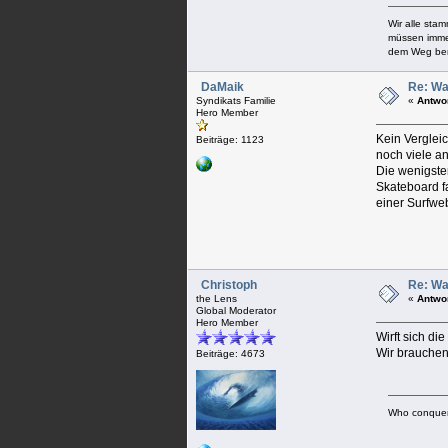
Wir alle sta
müssen immer
dem Weg berü
DaMaik
Re: Wa
Syndikats Familie
«
Antwo
Hero Member
Kein Vergleic
Beiträge: 1123
noch viele a
Die wenigste
Skateboard f
einer Surfweb
Christoph
Re: Wa
the Lens
«
Antwo
Global Moderator
Hero Member
Wirft sich d
Wir brauchen
Beiträge: 4673
Who conquer