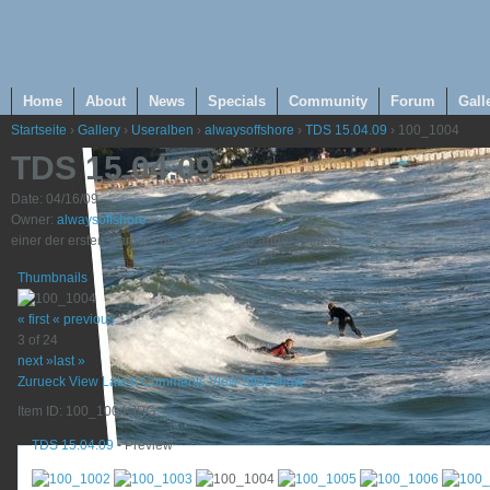
Home
About
News
Specials
Community
Forum
Gall
Startseite
›
Gallery
›
Useralben
›
alwaysoffshore
›
TDS 15.04.09
› 100_1004
TDS 15.04.09
Date: 04/16/09
Owner:
alwaysoffshore
einer der ersten warmen und vollen Tage anner Ostsee
Thumbnails
« first
« previous
3 of 24
next »
last »
Zurueck
View Latest Comments
View Slideshow
Item ID: 100_1004.JPG
TDS 15.04.09
- Preview