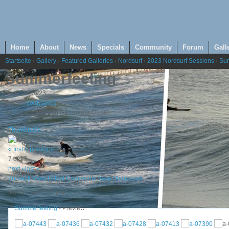
Home
About
News
Specials
Community
Forum
Gall
Startseite
›
Gallery
›
Featured Galleries
›
Nordsurf
›
2023 Nordsurf Sessions
›
Su
Summerfeeling
Date: 07/06/23
Owner:
coldwaves
ein Hauch von Sommer an der Ostsee
Thumbnails
« first
« previous
7 of 17
next »
last »
Zurueck
View Latest Comments
View Slideshow
Item ID: a-07375.jpg
Summerfeeling
- Preview